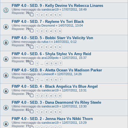
FWP 4.0 - SED. 9 - Kelly Devine Vs Rebecca Linares
Ultimo messaggio da
sandocan19
«
17/07/2011, 18:49
Risposte:
76
1
2
3
4
5
6
FWP 4.0 - SED. 7 - Raylene Vs Tori Black
Ultimo messaggio da
Desmond
«
14/07/2011, 13:04
Risposte:
79
1
2
3
4
5
6
FWP 4.0 - SED. 5 - Bobbi Starr Vs Velicity Von
Ultimo messaggio da
rufus t
«
14/07/2011, 0:12
Risposte:
79
1
2
3
4
5
6
FWP 4.0 - SED. 6 - Shyla Stylez Vs Amy Reid
Ultimo messaggio da
ara1200polo
«
12/07/2011, 15:37
Risposte:
99
1
4
5
6
7
…
FWP 4.0 - SED. 8 - Aletta Ocean Vs Madison Parker
Ultimo messaggio da
Lonewolf
«
12/07/2011, 14:26
Risposte:
92
1
4
5
6
7
…
FWP 4.0 - SED. 4 - Black Angelica Vs Blue Angel
Ultimo messaggio da
sandocan19
«
12/07/2011, 13:31
Risposte:
79
1
2
3
4
5
6
FWP 4.0 - SED. 3 - Dana Dearmond Vs Riley Steele
Ultimo messaggio da
sandocan19
«
12/07/2011, 13:30
Risposte:
81
1
2
3
4
5
6
FWP 4.0 - SED. 2 - Jenna Haze Vs Nikki Thorn
Ultimo messaggio da
sandocan19
«
12/07/2011, 13:29
Risposte:
77