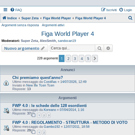
FAQ
Iscriviti
Login
Indice
Super Zeta
Figa World Player
Figa World Player 4
Argomenti senza risposta
Argomenti attivi
e
Figa World Player 4
r
c
Moderatori:
Super Zeta
,
AlexSmith
,
sandocan19
a
Cerca
Ricerca ava
Nuovo argomento
1
2
3
4
5
Prossimo
228 argomenti
Annunci
Chi premiamo quest'anno?
Ultimo messaggio da
Costiñas
«
14/07/2026, 12:49
Inviato in
New Ifix Tcen Tcen
Risposte:
13
Argomenti
FWP 4.0 : le schede delle 128 esordienti
Ultimo messaggio da
Koreano
«
07/04/2014, 1:16
Risposte:
37
1
2
3
FWP 4.0 : REGOLAMENTO - STRUTTURA - METODO DI VOTO
Ultimo messaggio da
Gambo192
«
12/07/2011, 18:58
Risposte:
29
1
2