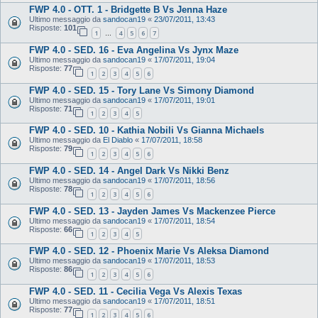
FWP 4.0 - OTT. 1 - Bridgette B Vs Jenna Haze
Ultimo messaggio da
sandocan19
«
23/07/2011, 13:43
Risposte:
101
1
4
5
6
7
…
FWP 4.0 - SED. 16 - Eva Angelina Vs Jynx Maze
Ultimo messaggio da
sandocan19
«
17/07/2011, 19:04
Risposte:
77
1
2
3
4
5
6
FWP 4.0 - SED. 15 - Tory Lane Vs Simony Diamond
Ultimo messaggio da
sandocan19
«
17/07/2011, 19:01
Risposte:
71
1
2
3
4
5
FWP 4.0 - SED. 10 - Kathia Nobili Vs Gianna Michaels
Ultimo messaggio da
El Diablo
«
17/07/2011, 18:58
Risposte:
79
1
2
3
4
5
6
FWP 4.0 - SED. 14 - Angel Dark Vs Nikki Benz
Ultimo messaggio da
sandocan19
«
17/07/2011, 18:56
Risposte:
78
1
2
3
4
5
6
FWP 4.0 - SED. 13 - Jayden James Vs Mackenzee Pierce
Ultimo messaggio da
sandocan19
«
17/07/2011, 18:54
Risposte:
66
1
2
3
4
5
FWP 4.0 - SED. 12 - Phoenix Marie Vs Aleksa Diamond
Ultimo messaggio da
sandocan19
«
17/07/2011, 18:53
Risposte:
86
1
2
3
4
5
6
FWP 4.0 - SED. 11 - Cecilia Vega Vs Alexis Texas
Ultimo messaggio da
sandocan19
«
17/07/2011, 18:51
Risposte:
77
1
2
3
4
5
6