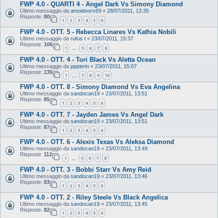
FWP 4.0 - QUARTI 4 - Angel Dark Vs Simony Diamond
Ultimo messaggio da
amoidoors69
«
28/07/2011, 13:35
Risposte:
80
1
2
3
4
5
6
FWP 4.0 - OTT. 5 - Rebecca Linares Vs Kathia Nobili
Ultimo messaggio da
rufus t
«
23/07/2011, 15:37
Risposte:
106
1
5
6
7
8
…
FWP 4.0 - OTT. 4 - Tori Black Vs Aletta Ocean
Ultimo messaggio da
pppierin
«
23/07/2011, 15:07
Risposte:
135
1
7
8
9
10
…
FWP 4.0 - OTT. 8 - Simony Diamond Vs Eva Angelina
Ultimo messaggio da
sandocan19
«
23/07/2011, 13:51
Risposte:
85
1
2
3
4
5
6
FWP 4.0 - OTT. 7 - Jayden James Vs Angel Dark
Ultimo messaggio da
sandocan19
«
23/07/2011, 13:51
Risposte:
87
1
2
3
4
5
6
FWP 4.0 - OTT. 6 - Alexis Texas Vs Aleksa Diamond
Ultimo messaggio da
sandocan19
«
23/07/2011, 13:49
Risposte:
112
1
5
6
7
8
…
FWP 4.0 - OTT. 3 - Bobbi Starr Vs Amy Reid
Ultimo messaggio da
sandocan19
«
23/07/2011, 13:46
Risposte:
83
1
2
3
4
5
6
FWP 4.0 - OTT. 2 - Riley Steele Vs Black Angelica
Ultimo messaggio da
sandocan19
«
23/07/2011, 13:45
Risposte:
82
1
2
3
4
5
6