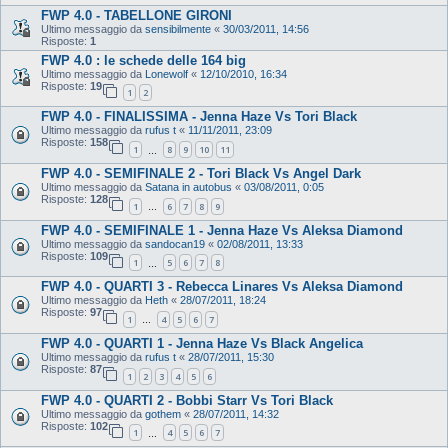
FWP 4.0 - TABELLONE GIRONI
Ultimo messaggio da
sensibilmente
«
30/03/2011, 14:56
Risposte:
1
FWP 4.0 : le schede delle 164 big
Ultimo messaggio da
Lonewolf
«
12/10/2010, 16:34
Risposte:
19
1
2
FWP 4.0 - FINALISSIMA - Jenna Haze Vs Tori Black
Ultimo messaggio da
rufus t
«
11/11/2011, 23:09
Risposte:
158
1
8
9
10
11
…
FWP 4.0 - SEMIFINALE 2 - Tori Black Vs Angel Dark
Ultimo messaggio da
Satana in autobus
«
03/08/2011, 0:05
Risposte:
128
1
6
7
8
9
…
FWP 4.0 - SEMIFINALE 1 - Jenna Haze Vs Aleksa Diamond
Ultimo messaggio da
sandocan19
«
02/08/2011, 13:33
Risposte:
109
1
5
6
7
8
…
FWP 4.0 - QUARTI 3 - Rebecca Linares Vs Aleksa Diamond
Ultimo messaggio da
Heth
«
28/07/2011, 18:24
Risposte:
97
1
4
5
6
7
…
FWP 4.0 - QUARTI 1 - Jenna Haze Vs Black Angelica
Ultimo messaggio da
rufus t
«
28/07/2011, 15:30
Risposte:
87
1
2
3
4
5
6
FWP 4.0 - QUARTI 2 - Bobbi Starr Vs Tori Black
Ultimo messaggio da
gothem
«
28/07/2011, 14:32
Risposte:
102
1
4
5
6
7
…