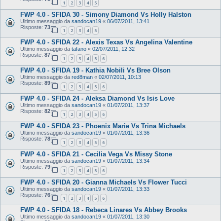
1
2
3
4
5
FWP 4.0 - SFIDA 30 - Simony Diamond Vs Holly Halston
Ultimo messaggio da
sandocan19
«
06/07/2011, 13:41
Risposte:
73
1
2
3
4
5
FWP 4.0 - SFIDA 22 - Alexis Texas Vs Angelina Valentine
Ultimo messaggio da
tafano
«
02/07/2011, 12:32
Risposte:
87
1
2
3
4
5
6
FWP 4.0 - SFIDA 19 - Kathia Nobili Vs Bree Olson
Ultimo messaggio da
red8man
«
02/07/2011, 10:13
Risposte:
89
1
2
3
4
5
6
FWP 4.0 - SFIDA 24 - Aleksa Diamond Vs Isis Love
Ultimo messaggio da
sandocan19
«
01/07/2011, 13:37
Risposte:
82
1
2
3
4
5
6
FWP 4.0 - SFIDA 23 - Phoenix Marie Vs Trina Michaels
Ultimo messaggio da
sandocan19
«
01/07/2011, 13:36
Risposte:
78
1
2
3
4
5
6
FWP 4.0 - SFIDA 21 - Cecilia Vega Vs Missy Stone
Ultimo messaggio da
sandocan19
«
01/07/2011, 13:34
Risposte:
79
1
2
3
4
5
6
FWP 4.0 - SFIDA 20 - Gianna Michaels Vs Flower Tucci
Ultimo messaggio da
sandocan19
«
01/07/2011, 13:33
Risposte:
76
1
2
3
4
5
6
FWP 4.0 - SFIDA 18 - Rebeca Linares Vs Abbey Brooks
Ultimo messaggio da
sandocan19
«
01/07/2011, 13:30