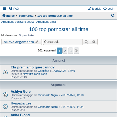
FAQ
Iscriviti
Login
Indice
Super Zeta
100 top pornostar all time
Argomenti senza risposta
Argomenti attivi
e
100 top pornostar all time
r
c
Moderatore:
Super Zeta
a
Cerca
Ricerca ava
Nuovo argomento
1
2
3
Prossimo
101 argomenti
Annunci
Chi premiamo quest'anno?
Ultimo messaggio da
Costiñas
«
14/07/2026, 12:49
Inviato in
New Ifix Tcen Tcen
Risposte:
13
Argomenti
Ashlyn Gere
Ultimo messaggio da
Giancarlo Nigro
«
26/07/2026, 12:10
Risposte:
3
Hyapatia Lee
Ultimo messaggio da
Giancarlo Nigro
«
21/07/2026, 14:34
Risposte:
3
Anita Blond