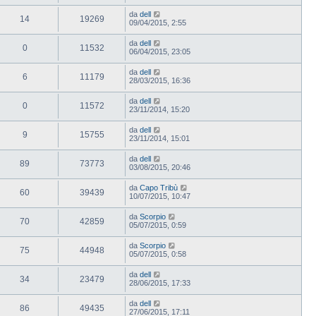
da
dell
14
19269
09/04/2015, 2:55
da
dell
0
11532
06/04/2015, 23:05
da
dell
6
11179
28/03/2015, 16:36
da
dell
0
11572
23/11/2014, 15:20
da
dell
9
15755
23/11/2014, 15:01
da
dell
89
73773
03/08/2015, 20:46
da
Capo Tribù
60
39439
10/07/2015, 10:47
da
Scorpio
70
42859
05/07/2015, 0:59
da
Scorpio
75
44948
05/07/2015, 0:58
da
dell
34
23479
28/06/2015, 17:33
da
dell
86
49435
27/06/2015, 17:11