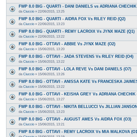
FWP 8.0 BIG - QUARTI - DANI DANIELS vs ADRIANA CHECHIK 
da
Ciuccio
»
22/06/2015, 13:25
FWP 8.0 BIG - QUARTI - AIDRA FOX Vs RILEY REID (Q2)
da
Ciuccio
»
22/06/2015, 13:23
FWP 8.0 BIG - QUARTI - REMY LACROIX Vs JYNX MAZE (Q1)
da
Ciuccio
»
22/06/2015, 13:22
FWP 8.0 BIG - OTTAVI - ABBIE Vs JYNX MAZE (O2)
da
Ciuccio
»
15/06/2015, 13:20
FWP 8.0 BIG - OTTAVI - JADA STEVENS Vs RILEY REID (O4)
da
Ciuccio
»
15/06/2015, 13:22
FWP 8.0 BIG - OTTAVI - LOLA REVE Vs DANI DANIELS (O7)
da
Ciuccio
»
15/06/2015, 13:26
FWP 8.0 BIG - OTTAVI - ANISSA KATE Vs FRANCESKA JAIMES
da
Ciuccio
»
15/06/2015, 13:22
FWP 8.0 BIG - OTTAVI - KEISHA GREY Vs ADRIANA CHECHIK 
da
Ciuccio
»
15/06/2015, 13:27
FWP 8.0 BIG - OTTAVI - NIKITA BELLUCCI Vs JILLIAN JANSON
da
Ciuccio
»
15/06/2015, 13:23
FWP 8.0 BIG - OTTAVI - AUGUST AMES Vs AIDRA FOX (O3)
da
Ciuccio
»
15/06/2015, 13:21
FWP 8.0 BIG - OTTAVI - REMY LACROIX Vs MIA MALKOVA (O1
da
Ciuccio
»
15/06/2015, 13:19