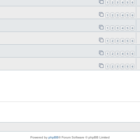
1
2
3
4
5
6
1
2
3
4
5
6
1
2
3
4
5
6
1
2
3
4
5
6
1
2
3
4
5
6
1
2
3
4
5
6
Powered by
phpBB
® Forum Software © phpBB Limited