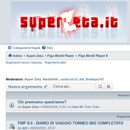
Collegamenti Rapidi
FAQ
Indice
Super Zeta
Figa World Player
Figa World Player 8
Argomenti senza risposta
Argomenti attivi
Moderatori:
Super Zeta
,
AlexSmith
,
sandocan19
,
dell
,
Beetlejuice67
Cerca
Ricerca a
Nuovo argomento
Annunci
Chi premiamo quest'anno?
da
Super Zeta
»
09/04/2026, 9:30
» in
New Ifix Tcen Tcen
Argoment
FWP 8.0 : DIARIO DI VIAGGIO TORNEO BIG COMPLETATO
da
dell
»
06/04/2015, 23:07