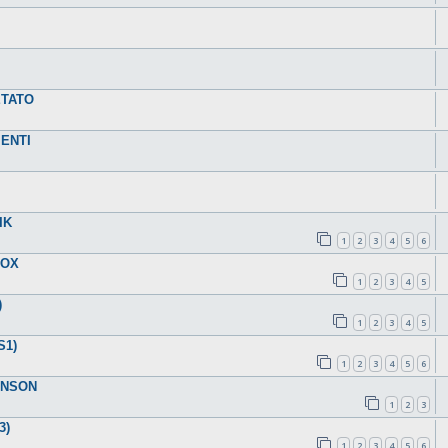
ETATO
ENTI
IK
1
2
3
4
5
6
FOX
1
2
3
4
5
)
1
2
3
4
5
S1)
1
2
3
4
5
6
JANSON
1
2
3
3)
1
2
3
4
5
6