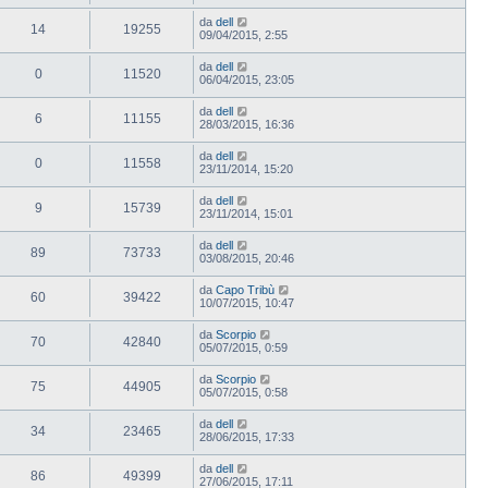
da
dell
14
19255
09/04/2015, 2:55
da
dell
0
11520
06/04/2015, 23:05
da
dell
6
11155
28/03/2015, 16:36
da
dell
0
11558
23/11/2014, 15:20
da
dell
9
15739
23/11/2014, 15:01
da
dell
89
73733
03/08/2015, 20:46
da
Capo Tribù
60
39422
10/07/2015, 10:47
da
Scorpio
70
42840
05/07/2015, 0:59
da
Scorpio
75
44905
05/07/2015, 0:58
da
dell
34
23465
28/06/2015, 17:33
da
dell
86
49399
27/06/2015, 17:11