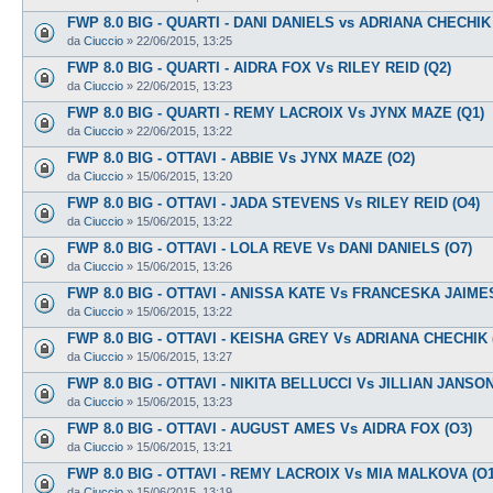
FWP 8.0 BIG - QUARTI - DANI DANIELS vs ADRIANA CHECHIK 
da
Ciuccio
»
22/06/2015, 13:25
FWP 8.0 BIG - QUARTI - AIDRA FOX Vs RILEY REID (Q2)
da
Ciuccio
»
22/06/2015, 13:23
FWP 8.0 BIG - QUARTI - REMY LACROIX Vs JYNX MAZE (Q1)
da
Ciuccio
»
22/06/2015, 13:22
FWP 8.0 BIG - OTTAVI - ABBIE Vs JYNX MAZE (O2)
da
Ciuccio
»
15/06/2015, 13:20
FWP 8.0 BIG - OTTAVI - JADA STEVENS Vs RILEY REID (O4)
da
Ciuccio
»
15/06/2015, 13:22
FWP 8.0 BIG - OTTAVI - LOLA REVE Vs DANI DANIELS (O7)
da
Ciuccio
»
15/06/2015, 13:26
FWP 8.0 BIG - OTTAVI - ANISSA KATE Vs FRANCESKA JAIMES
da
Ciuccio
»
15/06/2015, 13:22
FWP 8.0 BIG - OTTAVI - KEISHA GREY Vs ADRIANA CHECHIK 
da
Ciuccio
»
15/06/2015, 13:27
FWP 8.0 BIG - OTTAVI - NIKITA BELLUCCI Vs JILLIAN JANSON
da
Ciuccio
»
15/06/2015, 13:23
FWP 8.0 BIG - OTTAVI - AUGUST AMES Vs AIDRA FOX (O3)
da
Ciuccio
»
15/06/2015, 13:21
FWP 8.0 BIG - OTTAVI - REMY LACROIX Vs MIA MALKOVA (O1
da
Ciuccio
»
15/06/2015, 13:19