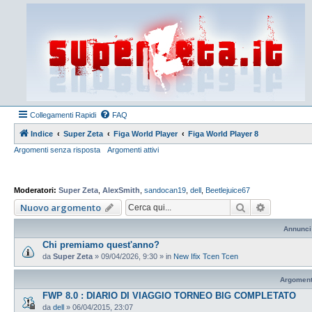
Collegamenti Rapidi
FAQ
Indice
Super Zeta
Figa World Player
Figa World Player 8
Argomenti senza risposta
Argomenti attivi
Moderatori:
Super Zeta
,
AlexSmith
,
sandocan19
,
dell
,
Beetlejuice67
Cerca
Ricerca a
Nuovo argomento
Annunci
Chi premiamo quest'anno?
da
Super Zeta
»
09/04/2026, 9:30
» in
New Ifix Tcen Tcen
Argoment
FWP 8.0 : DIARIO DI VIAGGIO TORNEO BIG COMPLETATO
da
dell
»
06/04/2015, 23:07