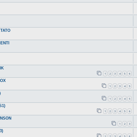
ETATO
ENTI
IK
1
2
3
4
5
6
FOX
1
2
3
4
5
)
1
2
3
4
5
S1)
1
2
3
4
5
6
JANSON
1
2
3
3)
1
2
3
4
5
6