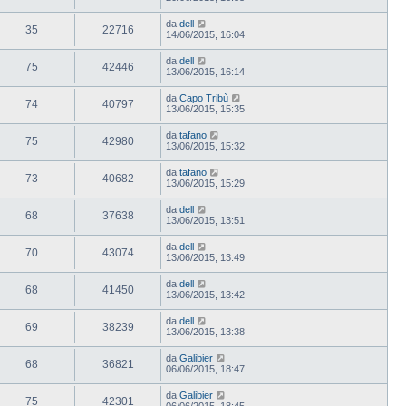
da
dell
35
22716
14/06/2015, 16:04
da
dell
75
42446
13/06/2015, 16:14
da
Capo Tribù
74
40797
13/06/2015, 15:35
da
tafano
75
42980
13/06/2015, 15:32
da
tafano
73
40682
13/06/2015, 15:29
da
dell
68
37638
13/06/2015, 13:51
da
dell
70
43074
13/06/2015, 13:49
da
dell
68
41450
13/06/2015, 13:42
da
dell
69
38239
13/06/2015, 13:38
da
Galibier
68
36821
06/06/2015, 18:47
da
Galibier
75
42301
06/06/2015, 18:45