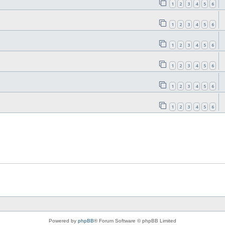
1
2
3
4
5
6
1
2
3
4
5
6
1
2
3
4
5
6
1
2
3
4
5
6
1
2
3
4
5
6
1
2
3
4
5
6
Powered by
phpBB
® Forum Software © phpBB Limited