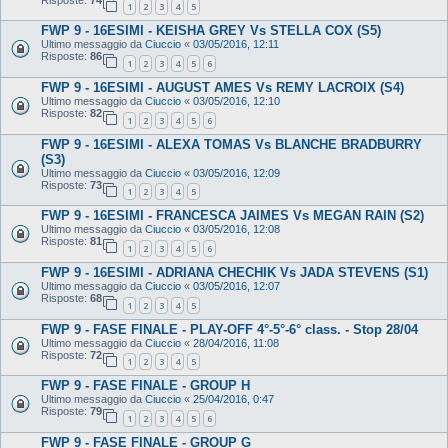
1
2
3
4
5
FWP 9 - 16ESIMI - KEISHA GREY Vs STELLA COX (S5)
Ultimo messaggio da
Ciuccio
«
03/05/2016, 12:11
Risposte:
86
1
2
3
4
5
6
FWP 9 - 16ESIMI - AUGUST AMES Vs REMY LACROIX (S4)
Ultimo messaggio da
Ciuccio
«
03/05/2016, 12:10
Risposte:
82
1
2
3
4
5
6
FWP 9 - 16ESIMI - ALEXA TOMAS Vs BLANCHE BRADBURRY
(S3)
Ultimo messaggio da
Ciuccio
«
03/05/2016, 12:09
Risposte:
73
1
2
3
4
5
FWP 9 - 16ESIMI - FRANCESCA JAIMES Vs MEGAN RAIN (S2)
Ultimo messaggio da
Ciuccio
«
03/05/2016, 12:08
Risposte:
81
1
2
3
4
5
6
FWP 9 - 16ESIMI - ADRIANA CHECHIK Vs JADA STEVENS (S1)
Ultimo messaggio da
Ciuccio
«
03/05/2016, 12:07
Risposte:
68
1
2
3
4
5
FWP 9 - FASE FINALE - PLAY-OFF 4°-5°-6° class. - Stop 28/04
Ultimo messaggio da
Ciuccio
«
28/04/2016, 11:08
Risposte:
72
1
2
3
4
5
FWP 9 - FASE FINALE - GROUP H
Ultimo messaggio da
Ciuccio
«
25/04/2016, 0:47
Risposte:
79
1
2
3
4
5
6
FWP 9 - FASE FINALE - GROUP G