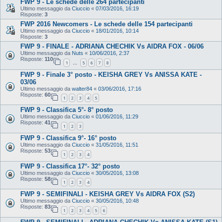
FWP 9 - Le schede delle 264 partecipanti
Ultimo messaggio da
Ciuccio
«
07/03/2016, 16:19
Risposte:
3
FWP 2016 Newcomers - Le schede delle 154 partecipanti
Ultimo messaggio da
Ciuccio
«
18/01/2016, 10:14
Risposte:
3
FWP 9 - FINALE - ADRIANA CHECHIK Vs AIDRA FOX - 06/06
Ultimo messaggio da
Nuts
«
10/06/2016, 2:37
Risposte:
110
1
5
6
7
8
…
FWP 9 - Finale 3° posto - KEISHA GREY Vs ANISSA KATE -
03/06
Ultimo messaggio da
walter84
«
03/06/2016, 17:16
Risposte:
60
1
2
3
4
5
FWP 9 - Classifica 5°- 8° posto
Ultimo messaggio da
Ciuccio
«
01/06/2016, 11:29
Risposte:
41
1
2
3
FWP 9 - Classifica 9°- 16° posto
Ultimo messaggio da
Ciuccio
«
31/05/2016, 11:51
Risposte:
53
1
2
3
4
FWP 9 - Classifica 17°- 32° posto
Ultimo messaggio da
Ciuccio
«
30/05/2016, 13:08
Risposte:
58
1
2
3
4
FWP 9 - SEMIFINALI - KEISHA GREY Vs AIDRA FOX (S2)
Ultimo messaggio da
Ciuccio
«
30/05/2016, 10:48
Risposte:
83
1
2
3
4
5
6