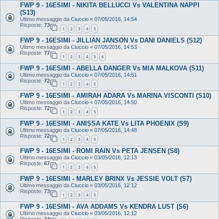
FWP 9 - 16ESIMI - NIKITA BELLUCCI Vs VALENTINA NAPPI
(S13)
Ultimo messaggio da
Ciuccio
«
07/05/2016, 14:54
Risposte:
73
1
2
3
4
5
FWP 9 - 16ESIMI - JILLIAN JANSON Vs DANI DANIELS (S12)
Ultimo messaggio da
Ciuccio
«
07/05/2016, 14:53
Risposte:
77
1
2
3
4
5
6
FWP 9 - 16ESIMI - ABELLA DANGER Vs MIA MALKOVA (S11)
Ultimo messaggio da
Ciuccio
«
07/05/2016, 14:51
Risposte:
72
1
2
3
4
5
FWP 9 - 16ESIMI - AMIRAH ADARA Vs MARINA VISCONTI (S10)
Ultimo messaggio da
Ciuccio
«
07/05/2016, 14:50
Risposte:
72
1
2
3
4
5
FWP 9 - 16ESIMI - ANISSA KATE Vs LITA PHOENIX (S9)
Ultimo messaggio da
Ciuccio
«
07/05/2016, 14:48
Risposte:
72
1
2
3
4
5
FWP 9 - 16ESIMI - ROMI RAIN Vs PETA JENSEN (S8)
Ultimo messaggio da
Ciuccio
«
03/05/2016, 12:13
Risposte:
67
1
2
3
4
5
FWP 9 - 16ESIMI - MARLEY BRINX Vs JESSIE VOLT (S7)
Ultimo messaggio da
Ciuccio
«
03/05/2016, 12:12
Risposte:
73
1
2
3
4
5
FWP 9 - 16ESIMI - AVA ADDAMS Vs KENDRA LUST (S6)
Ultimo messaggio da
Ciuccio
«
03/05/2016, 12:12
Risposte:
74