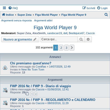
FAQ
Iscriviti
Login
Indice
Super Zeta
Figa World Player
Figa World Player 9
Argomenti senza risposta
Argomenti attivi
e
Figa World Player 9
r
c
Moderatori:
Super Zeta
,
AlexSmith
,
sandocan19
,
dell
,
Beetlejuice67
,
Ciuccio
a
Cerca
Ricerca ava
Nuovo argomento
1
2
3
Prossimo
102 argomenti
Annunci
Chi premiamo quest'anno?
Ultimo messaggio da
Costiñas
«
14/07/2026, 12:49
Inviato in
New Ifix Tcen Tcen
Risposte:
13
Argomenti
FWP 2016 Nc / FWP 9 - Diario di viaggio
Ultimo messaggio da
Ciuccio
«
01/06/2016, 12:41
Risposte:
29
1
2
FWP 2016 Nc / FWP 9 - REGOLAMENTO e CALENDARIO
Ultimo messaggio da
Ciuccio
«
08/03/2016, 11:29
Risposte:
1