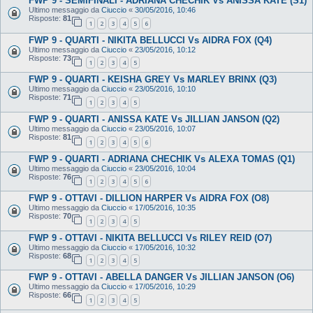
FWP 9 - SEMIFINALI - ADRIANA CHECHIK Vs ANISSA KATE (S1)
Ultimo messaggio da
Ciuccio
«
30/05/2016, 10:46
Risposte:
81
1
2
3
4
5
6
FWP 9 - QUARTI - NIKITA BELLUCCI Vs AIDRA FOX (Q4)
Ultimo messaggio da
Ciuccio
«
23/05/2016, 10:12
Risposte:
73
1
2
3
4
5
FWP 9 - QUARTI - KEISHA GREY Vs MARLEY BRINX (Q3)
Ultimo messaggio da
Ciuccio
«
23/05/2016, 10:10
Risposte:
71
1
2
3
4
5
FWP 9 - QUARTI - ANISSA KATE Vs JILLIAN JANSON (Q2)
Ultimo messaggio da
Ciuccio
«
23/05/2016, 10:07
Risposte:
81
1
2
3
4
5
6
FWP 9 - QUARTI - ADRIANA CHECHIK Vs ALEXA TOMAS (Q1)
Ultimo messaggio da
Ciuccio
«
23/05/2016, 10:04
Risposte:
76
1
2
3
4
5
6
FWP 9 - OTTAVI - DILLION HARPER Vs AIDRA FOX (O8)
Ultimo messaggio da
Ciuccio
«
17/05/2016, 10:35
Risposte:
70
1
2
3
4
5
FWP 9 - OTTAVI - NIKITA BELLUCCI Vs RILEY REID (O7)
Ultimo messaggio da
Ciuccio
«
17/05/2016, 10:32
Risposte:
68
1
2
3
4
5
FWP 9 - OTTAVI - ABELLA DANGER Vs JILLIAN JANSON (O6)
Ultimo messaggio da
Ciuccio
«
17/05/2016, 10:29
Risposte:
66
1
2
3
4
5