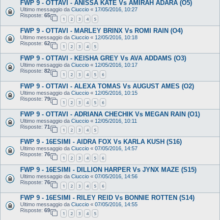
FWP 9 - OTTAVI - ANISSA KATE Vs AMIRAH ADARA (O5)
Ultimo messaggio da
Ciuccio
«
17/05/2016, 10:27
Risposte:
65
1
2
3
4
5
FWP 9 - OTTAVI - MARLEY BRINX Vs ROMI RAIN (O4)
Ultimo messaggio da
Ciuccio
«
12/05/2016, 10:18
Risposte:
62
1
2
3
4
5
FWP 9 - OTTAVI - KEISHA GREY Vs AVA ADDAMS (O3)
Ultimo messaggio da
Ciuccio
«
12/05/2016, 10:17
Risposte:
82
1
2
3
4
5
6
FWP 9 - OTTAVI - ALEXA TOMAS Vs AUGUST AMES (O2)
Ultimo messaggio da
Ciuccio
«
12/05/2016, 10:15
Risposte:
79
1
2
3
4
5
6
FWP 9 - OTTAVI - ADRIANA CHECHIK Vs MEGAN RAIN (O1)
Ultimo messaggio da
Ciuccio
«
12/05/2016, 10:11
Risposte:
71
1
2
3
4
5
FWP 9 - 16ESIMI - AIDRA FOX Vs KARLA KUSH (S16)
Ultimo messaggio da
Ciuccio
«
07/05/2016, 14:57
Risposte:
76
1
2
3
4
5
6
FWP 9 - 16ESIMI - DILLION HARPER Vs JYNX MAZE (S15)
Ultimo messaggio da
Ciuccio
«
07/05/2016, 14:56
Risposte:
76
1
2
3
4
5
6
FWP 9 - 16ESIMI - RILEY REID Vs BONNIE ROTTEN (S14)
Ultimo messaggio da
Ciuccio
«
07/05/2016, 14:55
Risposte:
69
1
2
3
4
5