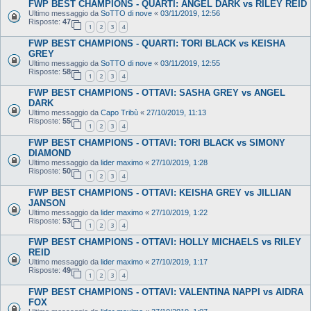
FWP BEST CHAMPIONS - QUARTI: ANGEL DARK vs RILEY REID
Ultimo messaggio da
SoTTO di nove
«
03/11/2019, 12:56
Risposte:
47
1
2
3
4
FWP BEST CHAMPIONS - QUARTI: TORI BLACK vs KEISHA
GREY
Ultimo messaggio da
SoTTO di nove
«
03/11/2019, 12:55
Risposte:
58
1
2
3
4
FWP BEST CHAMPIONS - OTTAVI: SASHA GREY vs ANGEL
DARK
Ultimo messaggio da
Capo Tribù
«
27/10/2019, 11:13
Risposte:
55
1
2
3
4
FWP BEST CHAMPIONS - OTTAVI: TORI BLACK vs SIMONY
DIAMOND
Ultimo messaggio da
lider maximo
«
27/10/2019, 1:28
Risposte:
50
1
2
3
4
FWP BEST CHAMPIONS - OTTAVI: KEISHA GREY vs JILLIAN
JANSON
Ultimo messaggio da
lider maximo
«
27/10/2019, 1:22
Risposte:
53
1
2
3
4
FWP BEST CHAMPIONS - OTTAVI: HOLLY MICHAELS vs RILEY
REID
Ultimo messaggio da
lider maximo
«
27/10/2019, 1:17
Risposte:
49
1
2
3
4
FWP BEST CHAMPIONS - OTTAVI: VALENTINA NAPPI vs AIDRA
FOX