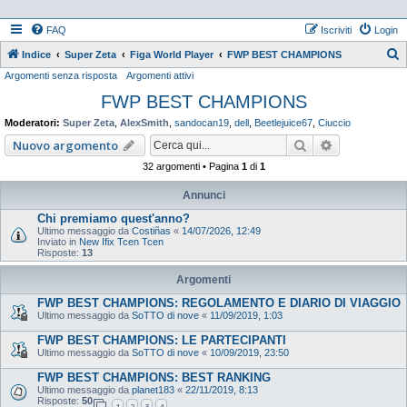
FAQ
Iscriviti
Login
Indice
Super Zeta
Figa World Player
FWP BEST CHAMPIONS
Argomenti senza risposta
Argomenti attivi
e
FWP BEST CHAMPIONS
r
c
Moderatori:
Super Zeta
,
AlexSmith
,
sandocan19
,
dell
,
Beetlejuice67
,
Ciuccio
a
Cerca
Ricerca ava
Nuovo argomento
32 argomenti • Pagina
1
di
1
Annunci
Chi premiamo quest'anno?
Ultimo messaggio da
Costiñas
«
14/07/2026, 12:49
Inviato in
New Ifix Tcen Tcen
Risposte:
13
Argomenti
FWP BEST CHAMPIONS: REGOLAMENTO E DIARIO DI VIAGGIO
Ultimo messaggio da
SoTTO di nove
«
11/09/2019, 1:03
FWP BEST CHAMPIONS: LE PARTECIPANTI
Ultimo messaggio da
SoTTO di nove
«
10/09/2019, 23:50
FWP BEST CHAMPIONS: BEST RANKING
Ultimo messaggio da
planet183
«
22/11/2019, 8:13
Risposte:
50
1
2
3
4