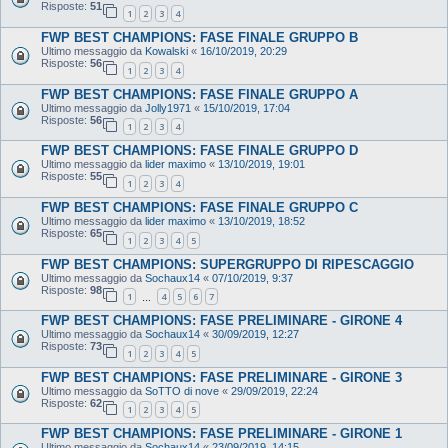
Risposte:
51
1
2
3
4
FWP BEST CHAMPIONS: FASE FINALE GRUPPO B
Ultimo messaggio da
Kowalski
«
16/10/2019, 20:29
Risposte:
56
1
2
3
4
FWP BEST CHAMPIONS: FASE FINALE GRUPPO A
Ultimo messaggio da
Jolly1971
«
15/10/2019, 17:04
Risposte:
56
1
2
3
4
FWP BEST CHAMPIONS: FASE FINALE GRUPPO D
Ultimo messaggio da
lider maximo
«
13/10/2019, 19:01
Risposte:
55
1
2
3
4
FWP BEST CHAMPIONS: FASE FINALE GRUPPO C
Ultimo messaggio da
lider maximo
«
13/10/2019, 18:52
Risposte:
65
1
2
3
4
5
FWP BEST CHAMPIONS: SUPERGRUPPO DI RIPESCAGGIO
Ultimo messaggio da
Sochaux14
«
07/10/2019, 9:37
Risposte:
98
1
4
5
6
7
…
FWP BEST CHAMPIONS: FASE PRELIMINARE - GIRONE 4
Ultimo messaggio da
Sochaux14
«
30/09/2019, 12:27
Risposte:
73
1
2
3
4
5
FWP BEST CHAMPIONS: FASE PRELIMINARE - GIRONE 3
Ultimo messaggio da
SoTTO di nove
«
29/09/2019, 22:24
Risposte:
62
1
2
3
4
5
FWP BEST CHAMPIONS: FASE PRELIMINARE - GIRONE 1
Ultimo messaggio da
Sochaux14
«
23/09/2019, 14:15