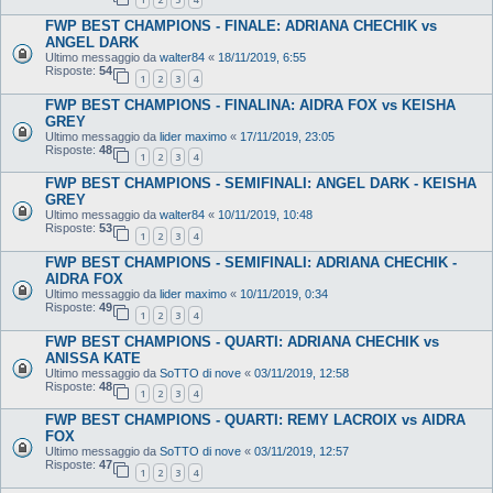
FWP BEST CHAMPIONS - FINALE: ADRIANA CHECHIK vs
ANGEL DARK
Ultimo messaggio da
walter84
«
18/11/2019, 6:55
Risposte:
54
1
2
3
4
FWP BEST CHAMPIONS - FINALINA: AIDRA FOX vs KEISHA
GREY
Ultimo messaggio da
lider maximo
«
17/11/2019, 23:05
Risposte:
48
1
2
3
4
FWP BEST CHAMPIONS - SEMIFINALI: ANGEL DARK - KEISHA
GREY
Ultimo messaggio da
walter84
«
10/11/2019, 10:48
Risposte:
53
1
2
3
4
FWP BEST CHAMPIONS - SEMIFINALI: ADRIANA CHECHIK -
AIDRA FOX
Ultimo messaggio da
lider maximo
«
10/11/2019, 0:34
Risposte:
49
1
2
3
4
FWP BEST CHAMPIONS - QUARTI: ADRIANA CHECHIK vs
ANISSA KATE
Ultimo messaggio da
SoTTO di nove
«
03/11/2019, 12:58
Risposte:
48
1
2
3
4
FWP BEST CHAMPIONS - QUARTI: REMY LACROIX vs AIDRA
FOX
Ultimo messaggio da
SoTTO di nove
«
03/11/2019, 12:57
Risposte:
47
1
2
3
4