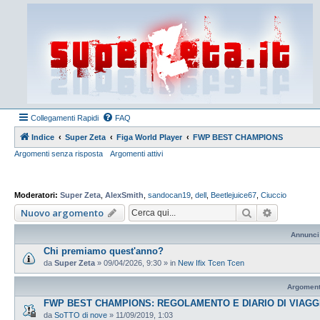
Collegamenti Rapidi
FAQ
Indice
Super Zeta
Figa World Player
FWP BEST CHAMPIONS
Argomenti senza risposta
Argomenti attivi
Moderatori:
Super Zeta
,
AlexSmith
,
sandocan19
,
dell
,
Beetlejuice67
,
Ciuccio
Cerca
Ricerca a
Nuovo argomento
Annunci
Chi premiamo quest'anno?
da
Super Zeta
»
09/04/2026, 9:30
» in
New Ifix Tcen Tcen
Argoment
FWP BEST CHAMPIONS: REGOLAMENTO E DIARIO DI VIAGG
da
SoTTO di nove
»
11/09/2019, 1:03