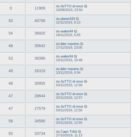
da
SoTTO di nove
0
11909
10/09/2019, 23:50
da
planet183
50
40706
22/11/2019, 8:13
da
walter84
54
36920
18/11/2019, 6:55
da
lider maximo
48
30642
17/11/2019, 23:05
da
walter84
53
30390
10/11/2019, 10:48
da
lider maximo
49
26319
10/11/2019, 0:34
da
SoTTO di nove
48
30955
03/11/2019, 12:58
da
SoTTO di nove
47
28644
03/11/2019, 12:57
da
SoTTO di nove
47
27579
03/11/2019, 12:56
da
SoTTO di nove
58
34590
03/11/2019, 12:55
da
Capo Tribù
55
33734
27/10/2019, 11:13