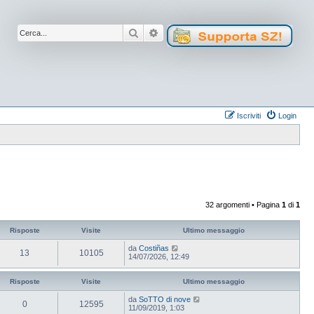
Cerca
Ricerca avanzata
Iscriviti
Login
32 argomenti • Pagina
1
di
1
Risposte
Visite
Ultimo messaggio
da
Costiñas
13
10105
14/07/2026, 12:49
Risposte
Visite
Ultimo messaggio
da
SoTTO di nove
0
12595
11/09/2019, 1:03