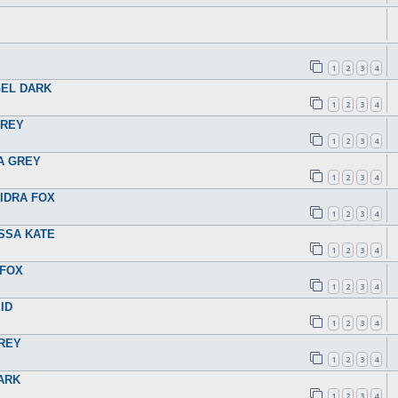
1
2
3
4
GEL DARK
1
2
3
4
GREY
1
2
3
4
HA GREY
1
2
3
4
AIDRA FOX
1
2
3
4
ISSA KATE
1
2
3
4
 FOX
1
2
3
4
ID
1
2
3
4
GREY
1
2
3
4
ARK
1
2
3
4