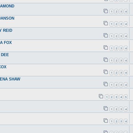
DIAMOND
1
2
3
4
 JANSON
1
2
3
4
Y REID
1
2
3
4
RA FOX
1
2
3
4
 DEE
1
2
3
4
COX
1
2
3
4
EENA SHAW
1
2
3
4
1
2
3
4
5
1
2
3
4
1
2
3
4