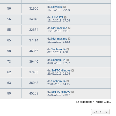
da
Kowalski
56
31960
16/10/2019, 20:29
da
Jolly1971
56
34048
15/10/2019, 17:04
da
lider maximo
55
32684
13/10/2019, 19:01
da
lider maximo
65
37414
13/10/2019, 18:52
da
Sochaux14
98
46366
07/10/2019, 9:37
da
Sochaux14
73
39440
30/09/2019, 12:27
da
SoTTO di nove
62
37435
29/09/2019, 22:24
da
Sochaux14
63
36043
23/09/2019, 14:15
da
SoTTO di nove
80
45159
22/09/2019, 22:37
32 argomenti • Pagina
1
di
1
Vai a