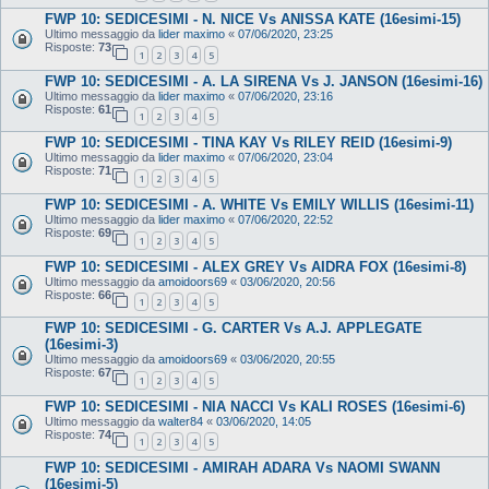
FWP 10: SEDICESIMI - N. NICE Vs ANISSA KATE (16esimi-15)
Ultimo messaggio da
lider maximo
«
07/06/2020, 23:25
Risposte:
73
1
2
3
4
5
FWP 10: SEDICESIMI - A. LA SIRENA Vs J. JANSON (16esimi-16)
Ultimo messaggio da
lider maximo
«
07/06/2020, 23:16
Risposte:
61
1
2
3
4
5
FWP 10: SEDICESIMI - TINA KAY Vs RILEY REID (16esimi-9)
Ultimo messaggio da
lider maximo
«
07/06/2020, 23:04
Risposte:
71
1
2
3
4
5
FWP 10: SEDICESIMI - A. WHITE Vs EMILY WILLIS (16esimi-11)
Ultimo messaggio da
lider maximo
«
07/06/2020, 22:52
Risposte:
69
1
2
3
4
5
FWP 10: SEDICESIMI - ALEX GREY Vs AIDRA FOX (16esimi-8)
Ultimo messaggio da
amoidoors69
«
03/06/2020, 20:56
Risposte:
66
1
2
3
4
5
FWP 10: SEDICESIMI - G. CARTER Vs A.J. APPLEGATE
(16esimi-3)
Ultimo messaggio da
amoidoors69
«
03/06/2020, 20:55
Risposte:
67
1
2
3
4
5
FWP 10: SEDICESIMI - NIA NACCI Vs KALI ROSES (16esimi-6)
Ultimo messaggio da
walter84
«
03/06/2020, 14:05
Risposte:
74
1
2
3
4
5
FWP 10: SEDICESIMI - AMIRAH ADARA Vs NAOMI SWANN
(16esimi-5)