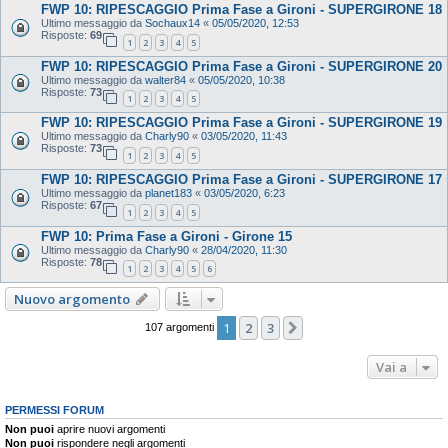
FWP 10: RIPESCAGGIO Prima Fase a Gironi - SUPERGIRONE 18
Ultimo messaggio da
Sochaux14
«
05/05/2020, 12:53
Risposte:
69
1
2
3
4
5
FWP 10: RIPESCAGGIO Prima Fase a Gironi - SUPERGIRONE 20
Ultimo messaggio da
walter84
«
05/05/2020, 10:38
Risposte:
73
1
2
3
4
5
FWP 10: RIPESCAGGIO Prima Fase a Gironi - SUPERGIRONE 19
Ultimo messaggio da
Charly90
«
03/05/2020, 11:43
Risposte:
73
1
2
3
4
5
FWP 10: RIPESCAGGIO Prima Fase a Gironi - SUPERGIRONE 17
Ultimo messaggio da
planet183
«
03/05/2020, 6:23
Risposte:
67
1
2
3
4
5
FWP 10: Prima Fase a Gironi - Girone 15
Ultimo messaggio da
Charly90
«
28/04/2020, 11:30
Risposte:
78
1
2
3
4
5
6
Nuovo argomento
1
2
3
Prossimo
107 argomenti
Vai a
PERMESSI FORUM
Non puoi
aprire nuovi argomenti
Non puoi
rispondere negli argomenti