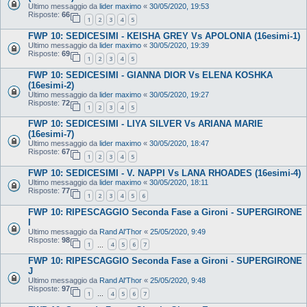
Ultimo messaggio da
lider maximo
«
30/05/2020, 19:53
Risposte:
66
1
2
3
4
5
FWP 10: SEDICESIMI - KEISHA GREY Vs APOLONIA (16esimi-1)
Ultimo messaggio da
lider maximo
«
30/05/2020, 19:39
Risposte:
69
1
2
3
4
5
FWP 10: SEDICESIMI - GIANNA DIOR Vs ELENA KOSHKA
(16esimi-2)
Ultimo messaggio da
lider maximo
«
30/05/2020, 19:27
Risposte:
72
1
2
3
4
5
FWP 10: SEDICESIMI - LIYA SILVER Vs ARIANA MARIE
(16esimi-7)
Ultimo messaggio da
lider maximo
«
30/05/2020, 18:47
Risposte:
67
1
2
3
4
5
FWP 10: SEDICESIMI - V. NAPPI Vs LANA RHOADES (16esimi-4)
Ultimo messaggio da
lider maximo
«
30/05/2020, 18:11
Risposte:
77
1
2
3
4
5
6
FWP 10: RIPESCAGGIO Seconda Fase a Gironi - SUPERGIRONE
I
Ultimo messaggio da
Rand Al'Thor
«
25/05/2020, 9:49
Risposte:
98
1
4
5
6
7
…
FWP 10: RIPESCAGGIO Seconda Fase a Gironi - SUPERGIRONE
J
Ultimo messaggio da
Rand Al'Thor
«
25/05/2020, 9:48
Risposte:
97
1
4
5
6
7
…