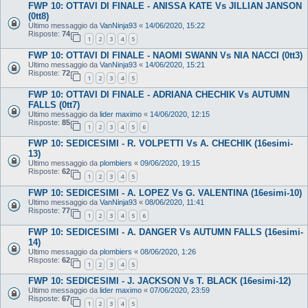
FWP 10: OTTAVI DI FINALE - ANISSA KATE Vs JILLIAN JANSON
(0tt8)
Ultimo messaggio da
VanNinja93
«
14/06/2020, 15:22
Risposte:
74
1
2
3
4
5
FWP 10: OTTAVI DI FINALE - NAOMI SWANN Vs NIA NACCI (0tt3)
Ultimo messaggio da
VanNinja93
«
14/06/2020, 15:21
Risposte:
72
1
2
3
4
5
FWP 10: OTTAVI DI FINALE - ADRIANA CHECHIK Vs AUTUMN
FALLS (0tt7)
Ultimo messaggio da
lider maximo
«
14/06/2020, 12:15
Risposte:
85
1
2
3
4
5
6
FWP 10: SEDICESIMI - R. VOLPETTI Vs A. CHECHIK (16esimi-
13)
Ultimo messaggio da
plombiers
«
09/06/2020, 19:15
Risposte:
62
1
2
3
4
5
FWP 10: SEDICESIMI - A. LOPEZ Vs G. VALENTINA (16esimi-10)
Ultimo messaggio da
VanNinja93
«
08/06/2020, 11:41
Risposte:
77
1
2
3
4
5
6
FWP 10: SEDICESIMI - A. DANGER Vs AUTUMN FALLS (16esimi-
14)
Ultimo messaggio da
plombiers
«
08/06/2020, 1:26
Risposte:
62
1
2
3
4
5
FWP 10: SEDICESIMI - J. JACKSON Vs T. BLACK (16esimi-12)
Ultimo messaggio da
lider maximo
«
07/06/2020, 23:59
Risposte:
67
1
2
3
4
5