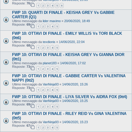
Risposte:
76
1
2
3
4
5
6
FWP 10: QUARTI DI FINALE - KEISHA GREY Vs GABBIE
CARTER (Q1)
Ultimo messaggio da
lider maximo
«
20/06/2020, 18:49
Risposte:
69
1
2
3
4
5
FWP 10: OTTAVI DI FINALE - EMILY WILLIS Vs TORI BLACK
(0tt6)
Ultimo messaggio da
texdionis
«
14/06/2020, 22:04
Risposte:
68
1
2
3
4
5
FWP 10: OTTAVI DI FINALE - KEISHA GREY Vs GIANNA DIOR
(0tt1)
Ultimo messaggio da
planet183
«
14/06/2020, 17:02
Risposte:
73
1
2
3
4
5
FWP 10: OTTAVI DI FINALE - GABBIE CARTER Vs VALENTINA
NAPPI (0tt2)
Ultimo messaggio da
VanNinja93
«
14/06/2020, 15:26
Risposte:
73
1
2
3
4
5
FWP 10: OTTAVI DI FINALE - LIYA SILVER Vs AIDRA FOX (0tt4)
Ultimo messaggio da
VanNinja93
«
14/06/2020, 15:25
Risposte:
69
1
2
3
4
5
FWP 10: OTTAVI DI FINALE - RILEY REID Vs GINA VALENTINA
(0tt5)
Ultimo messaggio da
VanNinja93
«
14/06/2020, 15:23
Risposte:
67
1
2
3
4
5