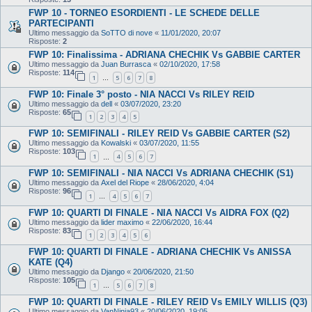
FWP 10 - TORNEO ESORDIENTI - LE SCHEDE DELLE
PARTECIPANTI
Ultimo messaggio da
SoTTO di nove
«
11/01/2020, 20:07
Risposte:
2
FWP 10: Finalissima - ADRIANA CHECHIK Vs GABBIE CARTER
Ultimo messaggio da
Juan Burrasca
«
02/10/2020, 17:58
Risposte:
114
1
5
6
7
8
…
FWP 10: Finale 3° posto - NIA NACCI Vs RILEY REID
Ultimo messaggio da
dell
«
03/07/2020, 23:20
Risposte:
65
1
2
3
4
5
FWP 10: SEMIFINALI - RILEY REID Vs GABBIE CARTER (S2)
Ultimo messaggio da
Kowalski
«
03/07/2020, 11:55
Risposte:
103
1
4
5
6
7
…
FWP 10: SEMIFINALI - NIA NACCI Vs ADRIANA CHECHIK (S1)
Ultimo messaggio da
Axel del Riope
«
28/06/2020, 4:04
Risposte:
96
1
4
5
6
7
…
FWP 10: QUARTI DI FINALE - NIA NACCI Vs AIDRA FOX (Q2)
Ultimo messaggio da
lider maximo
«
22/06/2020, 16:44
Risposte:
83
1
2
3
4
5
6
FWP 10: QUARTI DI FINALE - ADRIANA CHECHIK Vs ANISSA
KATE (Q4)
Ultimo messaggio da
Django
«
20/06/2020, 21:50
Risposte:
105
1
5
6
7
8
…
FWP 10: QUARTI DI FINALE - RILEY REID Vs EMILY WILLIS (Q3)
Ultimo messaggio da
VanNinja93
«
20/06/2020, 19:05