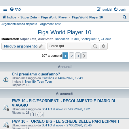
FAQ
Iscriviti
Login
Indice
Super Zeta
Figa World Player
Figa World Player 10
Argomenti senza risposta
Argomenti attivi
e
Figa World Player 10
r
c
Moderatori:
Super Zeta
,
AlexSmith
,
sandocan19
,
dell
,
Beetlejuice67
,
Ciuccio
a
Cerca
Ricerca ava
Nuovo argomento
1
2
3
Prossimo
107 argomenti
Annunci
Chi premiamo quest'anno?
Ultimo messaggio da
Costiñas
«
14/07/2026, 12:49
Inviato in
New Ifix Tcen Tcen
Risposte:
13
Argomenti
FWP 10 - BIG/ESORDIENTI - REGOLAMENTO E DIARIO DI
VIAGGIO
Ultimo messaggio da
SoTTO di nove
«
05/08/2020, 1:02
Risposte:
25
1
2
FWP 10 - TORNEO BIG - LE SCHEDE DELLE PARTECIPANTI
Ultimo messaggio da
SoTTO di nove
«
27/03/2020, 23:46
Risposte:
13