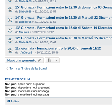
da
Diabolik68
»
04/01/2021, 12:17
15° Giornata - Formazioni entro le 12.30 di domenica 03 Genn
da
Diabolik68
»
31/12/2020, 13:57
14° Giornata - Formazioni entro le 18.30 di Martedì 22 Dicembr
da
Diabolik68
»
21/12/2020, 13:57
13° Giornata - Formazioni entro le 15.00 di Sabato 19 Dicembr
da
MauroG
»
18/12/2020, 18:42
12° Giornata - Formazioni entro le 18.30 di Martedì 15 Dicembr
da
Diabolik68
»
14/12/2020, 15:41
11a giornata - formazioni entro le 20,45 di venerdì 11/12
da
_AnGeLuS_
»
10/12/2020, 15:46
Nuovo argomento
Torna all’Indice della Board
PERMESSI FORUM
Non puoi
aprire nuovi argomenti
Non puoi
rispondere negli argomenti
Non puoi
modificare i tuoi messaggi
Non puoi
cancellare i tuoi messaggi
Indice