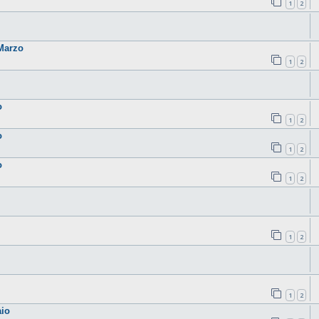
1
2
 Marzo
1
2
o
1
2
o
1
2
o
1
2
1
2
1
2
aio