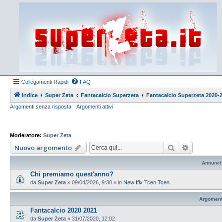
Collegamenti Rapidi
FAQ
Indice
Super Zeta
Fantacalcio Superzeta
Fantacalcio Superzeta 2020-2
Argomenti senza risposta
Argomenti attivi
Moderatore:
Super Zeta
Cerca
Ricerca a
Nuovo argomento
Annunci
Chi premiamo quest'anno?
da
Super Zeta
»
09/04/2026, 9:30
» in
New Ifix Tcen Tcen
Argoment
Fantacalcio 2020 2021
da
Super Zeta
»
31/07/2020, 12:02