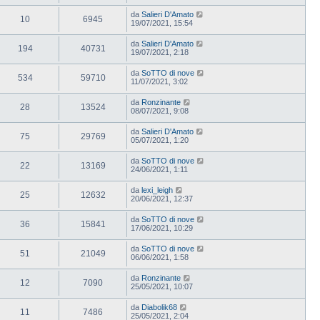
da
Salieri D'Amato
10
6945
19/07/2021, 15:54
da
Salieri D'Amato
194
40731
19/07/2021, 2:18
da
SoTTO di nove
534
59710
11/07/2021, 3:02
da
Ronzinante
28
13524
08/07/2021, 9:08
da
Salieri D'Amato
75
29769
05/07/2021, 1:20
da
SoTTO di nove
22
13169
24/06/2021, 1:11
da
lexi_leigh
25
12632
20/06/2021, 12:37
da
SoTTO di nove
36
15841
17/06/2021, 10:29
da
SoTTO di nove
51
21049
06/06/2021, 1:58
da
Ronzinante
12
7090
25/05/2021, 10:07
da
Diabolik68
11
7486
25/05/2021, 2:04