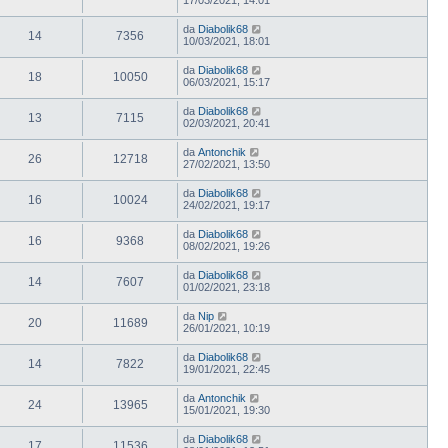
da
Diabolik68
14
7356
10/03/2021, 18:01
da
Diabolik68
18
10050
06/03/2021, 15:17
da
Diabolik68
13
7115
02/03/2021, 20:41
da
Antonchik
26
12718
27/02/2021, 13:50
da
Diabolik68
16
10024
24/02/2021, 19:17
da
Diabolik68
16
9368
08/02/2021, 19:26
da
Diabolik68
14
7607
01/02/2021, 23:18
da
Nip
20
11689
26/01/2021, 10:19
da
Diabolik68
14
7822
19/01/2021, 22:45
da
Antonchik
24
13965
15/01/2021, 19:30
da
Diabolik68
17
11536