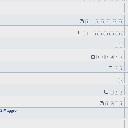
1
9
10
11
12
13
…
1
32
33
34
35
36
…
1
2
1
2
3
4
5
6
1
2
1
2
1
2
3
1
2
3
4
22 Maggio