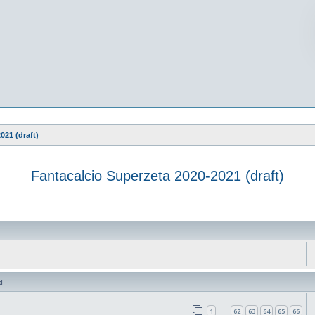
021 (draft)
Fantacalcio Superzeta 2020-2021 (draft)
vanzata
i
1
62
63
64
65
66
…