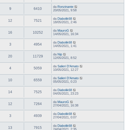
da
Ronzinante
9
6410
20/05/2021, 9:58
da
Diabolik68
12
7521
18/05/2021, 2:46
da
MauroG
16
10252
14/05/2021, 16:34
da
Diabolik68
3
4954
14/05/2021, 1:41
da
Nip
20
11729
12/05/2021, 8:52
da
Salieri D'Amato
4
5059
10/05/2021, 12:27
da
Salieri D'Amato
10
6559
05/05/2021, 0:23
da
Diabolik68
14
7525
04/05/2021, 23:23
da
MauroG
12
7264
27/04/2021, 16:38
da
Diabolik68
3
4939
27/04/2021, 0:07
da
Diabolik68
13
7915
24/04/2021, 2:35