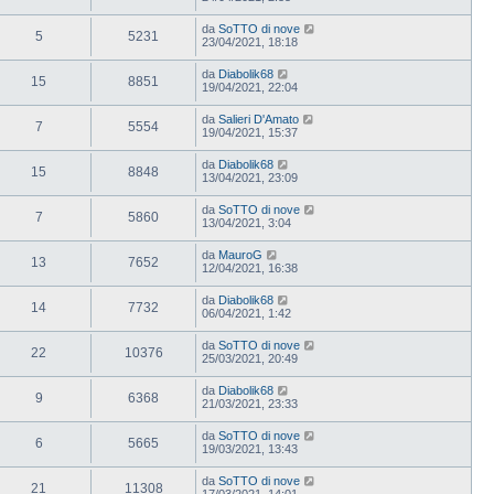
da
SoTTO di nove
5
5231
23/04/2021, 18:18
da
Diabolik68
15
8851
19/04/2021, 22:04
da
Salieri D'Amato
7
5554
19/04/2021, 15:37
da
Diabolik68
15
8848
13/04/2021, 23:09
da
SoTTO di nove
7
5860
13/04/2021, 3:04
da
MauroG
13
7652
12/04/2021, 16:38
da
Diabolik68
14
7732
06/04/2021, 1:42
da
SoTTO di nove
22
10376
25/03/2021, 20:49
da
Diabolik68
9
6368
21/03/2021, 23:33
da
SoTTO di nove
6
5665
19/03/2021, 13:43
da
SoTTO di nove
21
11308
17/03/2021, 14:01