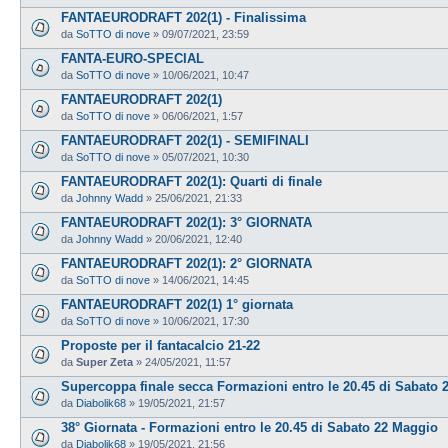
FANTAEURODRAFT 202(1) - Finalissima
da
SoTTO di nove
»
09/07/2021, 23:59
FANTA-EURO-SPECIAL
da
SoTTO di nove
»
10/06/2021, 10:47
FANTAEURODRAFT 202(1)
da
SoTTO di nove
»
06/06/2021, 1:57
FANTAEURODRAFT 202(1) - SEMIFINALI
da
SoTTO di nove
»
05/07/2021, 10:30
FANTAEURODRAFT 202(1): Quarti di finale
da
Johnny Wadd
»
25/06/2021, 21:33
FANTAEURODRAFT 202(1): 3° GIORNATA
da
Johnny Wadd
»
20/06/2021, 12:40
FANTAEURODRAFT 202(1): 2° GIORNATA
da
SoTTO di nove
»
14/06/2021, 14:45
FANTAEURODRAFT 202(1) 1° giornata
da
SoTTO di nove
»
10/06/2021, 17:30
Proposte per il fantacalcio 21-22
da
Super Zeta
»
24/05/2021, 11:57
Supercoppa finale secca Formazioni entro le 20.45 di Sabato 
da
Diabolik68
»
19/05/2021, 21:57
38° Giornata - Formazioni entro le 20.45 di Sabato 22 Maggio
da
Diabolik68
»
19/05/2021, 21:56