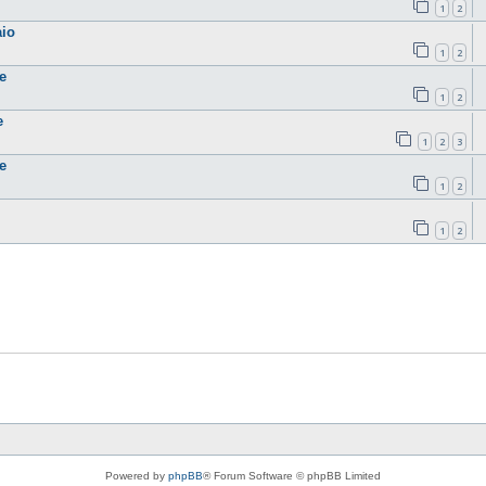
1
2
aio
1
2
e
1
2
e
1
2
3
e
1
2
1
2
Powered by
phpBB
® Forum Software © phpBB Limited