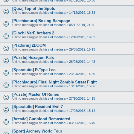
Ultimo messaggio da
kiss of medusa
«
02/02/2020, 18:30
[Quiz] Top of the Spots
Ultimo messaggio da
kiss of medusa
«
14/12/2019, 16:33
[Picchiaduro] Boxing Rampage
Ultimo messaggio da
kiss of medusa
«
05/11/2019, 21:11
[Giochi Vari] Archers 2
Ultimo messaggio da
kiss of medusa
«
12/10/2019, 16:02
[Platform] 2DOOM
Ultimo messaggio da
kiss of medusa
«
29/08/2019, 16:13
[Puzzle] Hexagon Pals
Ultimo messaggio da
kiss of medusa
«
26/08/2019, 14:43
[Sparatutto] R-Type Leo
Ultimo messaggio da
kiss of medusa
«
23/04/2019, 14:30
[Picchiaduro] Final Night Zombie Street Fight
Ultimo messaggio da
kiss of medusa
«
13/01/2019, 15:06
[Puzzle] Master Of Runes
Ultimo messaggio da
kiss of medusa
«
27/10/2018, 14:15
[Sparatutto] Resident Evil 7
Ultimo messaggio da
kiss of medusa
«
17/08/2018, 15:14
[Arcade] Gunblood Remastered
Ultimo messaggio da
kiss of medusa
«
03/06/2018, 15:40
[Sport] Archery World Tour