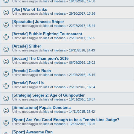
Ultimo messaggio da
kiss of medusa
«
18/03/2018, 14:58
[War] War of Tanks
Ultimo messaggio da
kiss of medusa
«
29/10/2017, 13:26
[Sparatutto] Jurassic Sniper
Ultimo messaggio da
kiss of medusa
«
22/07/2017, 15:44
[Arcade] Bubble Fighting Tournament
Ultimo messaggio da
kiss of medusa
«
25/02/2017, 15:55
[Arcade] Slither
Ultimo messaggio da
kiss of medusa
«
19/11/2016, 14:43
[Soccer] The Champion's 2016
Ultimo messaggio da
kiss of medusa
«
06/08/2016, 15:02
[Arcade] Castle Rush
Ultimo messaggio da
kiss of medusa
«
21/05/2016, 15:16
[Arcade] Feed Us
Ultimo messaggio da
kiss of medusa
«
25/03/2016, 16:34
[Strategia] Sieger 2: Age of Gunpowder
Ultimo messaggio da
kiss of medusa
«
10/01/2016, 18:57
[Simulazione] Papa's Donuteria
Ultimo messaggio da
kiss of medusa
«
14/11/2015, 15:42
[Sport] Are You Good Enough to be a Tennis Line Judge?
Ultimo messaggio da
kiss of medusa
«
12/09/2015, 13:26
[Sport] Awesome Run