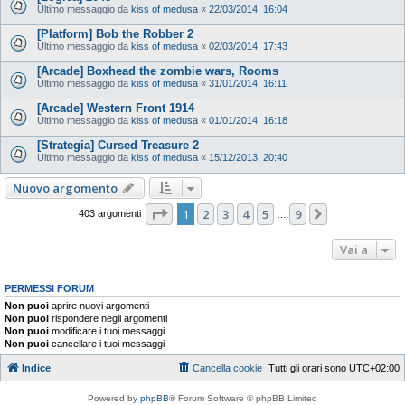
Ultimo messaggio da
kiss of medusa
«
22/03/2014, 16:04
[Platform] Bob the Robber 2
Ultimo messaggio da
kiss of medusa
«
02/03/2014, 17:43
[Arcade] Boxhead the zombie wars, Rooms
Ultimo messaggio da
kiss of medusa
«
31/01/2014, 16:11
[Arcade] Western Front 1914
Ultimo messaggio da
kiss of medusa
«
01/01/2014, 16:18
[Strategia] Cursed Treasure 2
Ultimo messaggio da
kiss of medusa
«
15/12/2013, 20:40
Nuovo argomento
Pagina
1
di
9
1
2
3
4
5
9
Prossimo
403 argomenti
…
Vai a
PERMESSI FORUM
Non puoi
aprire nuovi argomenti
Non puoi
rispondere negli argomenti
Non puoi
modificare i tuoi messaggi
Non puoi
cancellare i tuoi messaggi
Indice
Cancella cookie
Tutti gli orari sono
UTC+02:00
Powered by
phpBB
® Forum Software © phpBB Limited