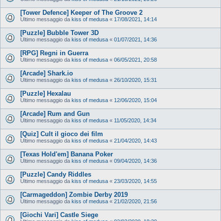
[Tower Defence] Keeper of The Groove 2
Ultimo messaggio da
kiss of medusa
«
17/08/2021, 14:14
[Puzzle] Bubble Tower 3D
Ultimo messaggio da
kiss of medusa
«
01/07/2021, 14:36
[RPG] Regni in Guerra
Ultimo messaggio da
kiss of medusa
«
06/05/2021, 20:58
[Arcade] Shark.io
Ultimo messaggio da
kiss of medusa
«
26/10/2020, 15:31
[Puzzle] Hexalau
Ultimo messaggio da
kiss of medusa
«
12/06/2020, 15:04
[Arcade] Rum and Gun
Ultimo messaggio da
kiss of medusa
«
11/05/2020, 14:34
[Quiz] Cult il gioco dei film
Ultimo messaggio da
kiss of medusa
«
21/04/2020, 14:43
[Texas Hold'em] Banana Poker
Ultimo messaggio da
kiss of medusa
«
09/04/2020, 14:36
[Puzzle] Candy Riddles
Ultimo messaggio da
kiss of medusa
«
23/03/2020, 14:55
[Carmageddon] Zombie Derby 2019
Ultimo messaggio da
kiss of medusa
«
21/02/2020, 21:56
[Giochi Vari] Castle Siege