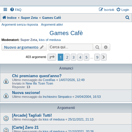
FAQ
Iscriviti
Login
Indice
Super Zeta
Games Cafè
Argomenti senza risposta
Argomenti attivi
e
Games Cafè
r
c
Moderatori:
Super Zeta
,
kiss of medusa
a
Cerca
Ricerca ava
Nuovo argomento
Pagina
1
di
9
1
2
3
4
5
9
Prossimo
403 argomenti
…
Annunci
Chi premiamo quest'anno?
Ultimo messaggio da
Costiñas
«
14/07/2026, 12:49
Inviato in
New Ifix Tcen Tcen
Risposte:
13
Nuova sezione!
Ultimo messaggio da
Inchiostro Simpatico
«
24/04/2004, 16:53
Argomenti
[Arcade] Tagliali Tutti!
Ultimo messaggio da
kiss of medusa
«
25/11/2021, 21:13
[Carte] Zero 21
Ultimo messaggio da
kiss of medusa
«
21/10/2021, 20:26