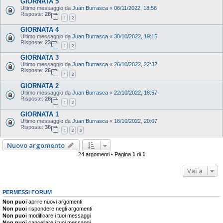
GIORNATA 5
Ultimo messaggio da
Juan Burrasca
«
06/11/2022, 18:56
Risposte:
28
1
2
GIORNATA 4
Ultimo messaggio da
Juan Burrasca
«
30/10/2022, 19:15
Risposte:
23
1
2
GIORNATA 3
Ultimo messaggio da
Juan Burrasca
«
26/10/2022, 22:32
Risposte:
26
1
2
GIORNATA 2
Ultimo messaggio da
Juan Burrasca
«
22/10/2022, 18:57
Risposte:
28
1
2
GIORNATA 1
Ultimo messaggio da
Juan Burrasca
«
16/10/2022, 20:07
Risposte:
36
1
2
3
Nuovo argomento
24 argomenti • Pagina
1
di
1
Vai a
PERMESSI FORUM
Non puoi
aprire nuovi argomenti
Non puoi
rispondere negli argomenti
Non puoi
modificare i tuoi messaggi
Non puoi
cancellare i tuoi messaggi