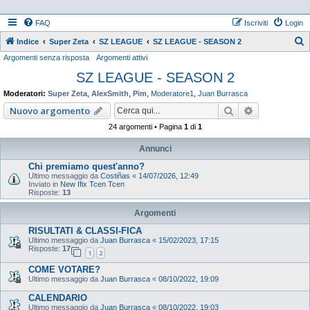
FAQ
Iscriviti
Login
Indice
Super Zeta
SZ LEAGUE
SZ LEAGUE - SEASON 2
Argomenti senza risposta
Argomenti attivi
e
SZ LEAGUE - SEASON 2
r
c
Moderatori:
Super Zeta
,
AlexSmith
,
Pim
,
Moderatore1
,
Juan Burrasca
a
Cerca
Ricerca ava
Nuovo argomento
24 argomenti • Pagina
1
di
1
Annunci
Chi premiamo quest'anno?
Ultimo messaggio da
Costiñas
«
14/07/2026, 12:49
Inviato in
New Ifix Tcen Tcen
Risposte:
13
Argomenti
RISULTATI & CLASSI-FICA
Ultimo messaggio da
Juan Burrasca
«
15/02/2023, 17:15
Risposte:
17
1
2
COME VOTARE?
Ultimo messaggio da
Juan Burrasca
«
08/10/2022, 19:09
CALENDARIO
Ultimo messaggio da
Juan Burrasca
«
08/10/2022, 19:03