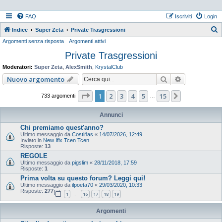
FAQ
Iscriviti
Login
Indice
Super Zeta
Private Trasgressioni
Argomenti senza risposta
Argomenti attivi
e
Private Trasgressioni
r
c
Moderatori:
Super Zeta
,
AlexSmith
,
KrystalClub
a
Cerca
Ricerca ava
Nuovo argomento
Pagina
1
di
15
1
2
3
4
5
15
Prossimo
733 argomenti
…
Annunci
Chi premiamo quest'anno?
Ultimo messaggio da
Costiñas
«
14/07/2026, 12:49
Inviato in
New Ifix Tcen Tcen
Risposte:
13
REGOLE
Ultimo messaggio da
pigslim
«
28/11/2018, 17:59
Risposte:
1
Prima volta su questo forum? Leggi qui!
Ultimo messaggio da
ilpoeta70
«
29/03/2020, 10:33
Risposte:
277
1
16
17
18
19
…
Argomenti