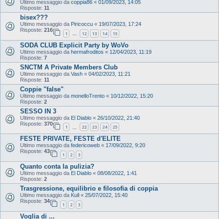
Ultimo messaggio da
coppia86
«
01/09/2023, 14:05
Risposte:
11
bisex???
Ultimo messaggio da
Piricoccu
«
19/07/2023, 17:24
Risposte:
216
1
12
13
14
15
…
SODA CLUB Explicit Party by WoVo
Ultimo messaggio da
hermafroditos
«
12/04/2023, 11:19
Risposte:
7
SNCTM A Private Members Club
Ultimo messaggio da
Vash
«
04/02/2023, 11:21
Risposte:
11
Coppie "false"
Ultimo messaggio da
monelloTrento
«
10/12/2022, 15:20
Risposte:
2
SESSO IN 3
Ultimo messaggio da
El Diablo
«
26/10/2022, 21:40
Risposte:
370
1
22
23
24
25
…
FESTE PRIVATE, FESTE d'ELITE
Ultimo messaggio da
federicoweb
«
17/09/2022, 9:20
Risposte:
43
1
2
3
Quanto conta la pulizia?
Ultimo messaggio da
El Diablo
«
08/08/2022, 1:41
Risposte:
2
Trasgressione, equilibrio e filosofia di coppia
Ultimo messaggio da
Kull
«
25/07/2022, 15:40
Risposte:
34
1
2
3
Voglia di ...