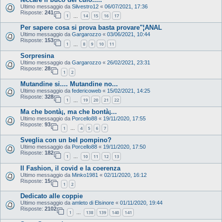
Ultimo messaggio da
Silvestro12
«
06/07/2021, 17:36
Risposte:
241
1
14
15
16
17
…
Per sapere cosa si prova basta provare"¦ANAL
Ultimo messaggio da
Gargarozzo
«
03/06/2021, 10:44
Risposte:
153
1
8
9
10
11
…
Sorpresina
Ultimo messaggio da
Gargarozzo
«
26/02/2021, 23:31
Risposte:
28
1
2
Mutandine si.... Mutandine no...
Ultimo messaggio da
federicoweb
«
15/02/2021, 14:25
Risposte:
328
1
19
20
21
22
…
Ma che bontà¡, ma che bontà¡...
Ultimo messaggio da
Porcello88
«
19/11/2020, 17:55
Risposte:
93
1
4
5
6
7
…
Sveglia con un bel pompino?
Ultimo messaggio da
Porcello88
«
19/11/2020, 17:50
Risposte:
182
1
10
11
12
13
…
Il Fashion, il covid e la coerenza
Ultimo messaggio da
Minko1981
«
02/11/2020, 16:12
Risposte:
15
1
2
Dedicato alle coppie
Ultimo messaggio da
amleto di Elsinore
«
01/11/2020, 19:44
Risposte:
2102
1
138
139
140
141
…