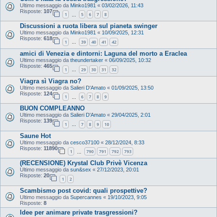
Ultimo messaggio da
Minko1981
«
03/02/2026, 11:43
Risposte:
107
1
5
6
7
8
…
Discussioni a ruota libera sul pianeta swinger
Ultimo messaggio da
Minko1981
«
10/09/2025, 12:31
Risposte:
618
1
39
40
41
42
…
amici di Venezia e dintorni: Laguna del morto a Eraclea
Ultimo messaggio da
theundertaker
«
06/09/2025, 10:32
Risposte:
465
1
29
30
31
32
…
Viagra sì Viagra no?
Ultimo messaggio da
Salieri D'Amato
«
01/09/2025, 13:50
Risposte:
124
1
6
7
8
9
…
BUON COMPLEANNO
Ultimo messaggio da
Salieri D'Amato
«
29/04/2025, 2:01
Risposte:
139
1
7
8
9
10
…
Saune Hot
Ultimo messaggio da
cesco37100
«
28/12/2024, 8:33
Risposte:
11890
1
790
791
792
793
…
(RECENSIONE) Krystal Club Privè Vicenza
Ultimo messaggio da
sun&sex
«
27/12/2023, 20:01
Risposte:
20
1
2
Scambismo post covid: quali prospettive?
Ultimo messaggio da
Supercannes
«
19/10/2023, 9:05
Risposte:
8
Idee per animare private trasgressioni?