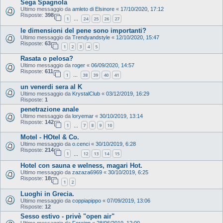
Sega Spagnola
Ultimo messaggio da
amleto di Elsinore
«
17/10/2020, 17:12
Risposte:
398
1
24
25
26
27
…
le dimensioni del pene sono importanti?
Ultimo messaggio da
Trendyandstyle
«
12/10/2020, 15:47
Risposte:
63
1
2
3
4
5
Rasata o pelosa?
Ultimo messaggio da
roger
«
06/09/2020, 14:57
Risposte:
611
1
38
39
40
41
…
un venerdi sera al K
Ultimo messaggio da
KrystalClub
«
03/12/2019, 16:29
Risposte:
1
penetrazione anale
Ultimo messaggio da
loryemar
«
30/10/2019, 13:14
Risposte:
142
1
7
8
9
10
…
Motel - HOtel & Co.
Ultimo messaggio da
o.cenci
«
30/10/2019, 6:28
Risposte:
214
1
12
13
14
15
…
Hotel con sauna e welness, magari Hot.
Ultimo messaggio da
zazaza6969
«
30/10/2019, 6:25
Risposte:
18
1
2
Luoghi in Grecia.
Ultimo messaggio da
coppiapippo
«
07/09/2019, 13:06
Risposte:
12
Sesso estivo - privè "open air"
Ultimo messaggio da
Foreign
«
28/06/2019, 12:00