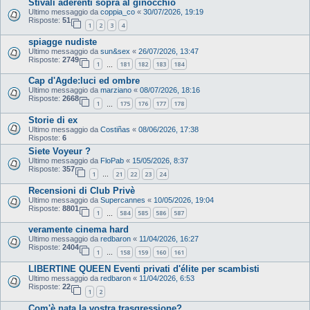
Stivali aderenti sopra al ginocchio
Ultimo messaggio da
coppia_co
«
30/07/2026, 19:19
Risposte:
51
1
2
3
4
spiagge nudiste
Ultimo messaggio da
sun&sex
«
26/07/2026, 13:47
Risposte:
2749
1
181
182
183
184
…
Cap d'Agde:luci ed ombre
Ultimo messaggio da
marziano
«
08/07/2026, 18:16
Risposte:
2668
1
175
176
177
178
…
Storie di ex
Ultimo messaggio da
Costiñas
«
08/06/2026, 17:38
Risposte:
6
Siete Voyeur ?
Ultimo messaggio da
FloPab
«
15/05/2026, 8:37
Risposte:
357
1
21
22
23
24
…
Recensioni di Club Privè
Ultimo messaggio da
Supercannes
«
10/05/2026, 19:04
Risposte:
8801
1
584
585
586
587
…
veramente cinema hard
Ultimo messaggio da
redbaron
«
11/04/2026, 16:27
Risposte:
2404
1
158
159
160
161
…
LIBERTINE QUEEN Eventi privati d'élite per scambisti
Ultimo messaggio da
redbaron
«
11/04/2026, 6:53
Risposte:
22
1
2
Com'è nata la vostra trasgressione?