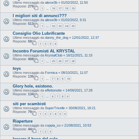
Ultimo messaggio da
alexw3b
«
01/02/2022, 11:50
Risposte:
279
1
16
17
18
19
…
I migliori siti di annunci???
Ultimo messaggio da
alexw3b
«
01/02/2022, 9:31
Risposte:
513
1
32
33
34
35
…
Consiglio Olio Lubrificante
Ultimo messaggio da
danny_the_dog
«
12/01/2022, 12:37
Risposte:
59
1
2
3
4
Incontro Forumisti AL KRYSTAL
Ultimo messaggio da
KrystalClub
«
16/11/2021, 11:15
Risposte:
408
1
25
26
27
28
…
toys
Ultimo messaggio da
Formica
«
08/10/2021, 11:07
Risposte:
135
1
7
8
9
10
…
Glory hole, esistono.
Ultimo messaggio da
effettonotte
«
14/09/2021, 17:28
Risposte:
134
1
6
7
8
9
…
siti per scambisti
Ultimo messaggio da
SuperTrivelle
«
30/08/2021, 18:21
Risposte:
79
1
2
3
4
5
6
Riaperture
Ultimo messaggio da
coppia_co
«
21/08/2021, 10:53
Risposte:
44
1
2
3
leccare il buco del culo.....