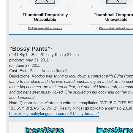
”Bossy Pants”
”
(2011,BigTitsBoss/Reality Kings) 31 min
prodotto: May 31, 2011
rel: June 27, 2011
Cast: Evita Pozzi, Voodoo [facial]
Descrizione:
Voodoo was trying to lock down a contract with Evita Pozz
came to her place and she was naked, sunbathing on a float, in the pool
those big boomers. He resisted at first, but she told him no rub, no cont
and got her sweet pussy licked. She sucked on his cock and got her huge
she demanded.
Nota: Questa scena e’ stata inserita nel compilation DVD “BIG TITS BOS
"BOSSY BREASTS, Vol. 2” (Reality Kings) (pubblicato a gennaio 2019)
https://blog.realitykingsporn.com/2011/ ... y-breasts/