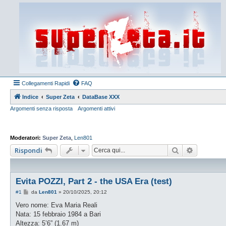
Collegamenti Rapidi
FAQ
Indice
Super Zeta
DataBase XXX
Argomenti senza risposta
Argomenti attivi
Moderatori:
Super Zeta
,
Len801
Cerca
Ricerca a
Rispondi
Evita POZZI, Part 2 - the USA Era (test)
M
#1
da
Len801
»
20/10/2025, 20:12
e
s
Vero nome: Eva Maria Reali
s
Nata: 15 febbraio 1984 a Bari
a
g
Altezza: 5’6” (1.67 m)