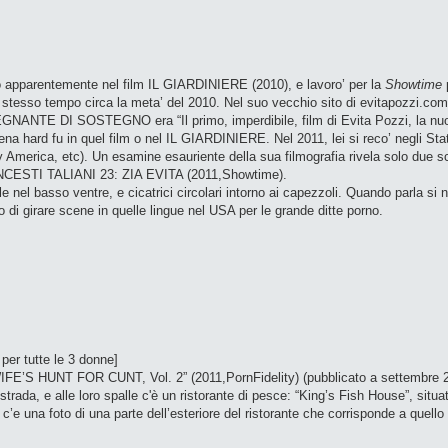
rno apparentemente nel film IL GIARDINIERE (2010), e lavoro’ per la
Showtime
p
o tempo circa la meta’ del 2010. Nel suo vecchio sito di evitapozzi.com 
INSEGNANTE DI SOSTEGNO era “Il primo, imperdibile, film di Evita Pozzi, la n
 hard fu in quel film o nel IL GIARDINIERE. Nel 2011, lei si reco’ negli Stati U
 America, etc). Un esamine esauriente della sua filmografia rivela solo due s
e INCESTI TALIANI 23: ZIA EVITA (2011,Showtime).
le nel basso ventre, e cicatrici circolari intorno ai capezzoli. Quando parla si 
di girare scene in quelle lingue nel USA per le grande ditte porno.
per tutte le 3 donne]
IFE’S HUNT FOR CUNT, Vol. 2” (2011,PornFidelity) (pubblicato a settembre 2
 strada, e alle loro spalle c'è un ristorante di pesce: “King’s Fish House”, sit
 c’e una foto di una parte dell’esteriore del ristorante che corrisponde a quello