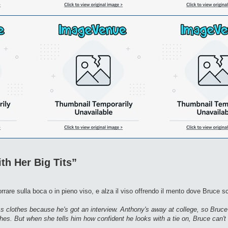
th Her Big Tits”
orrare sulla boca o in pieno viso, e alza il viso offrendo il mento dove Bruce sc
 clothes because he's got an interview. Anthony's away at college, so Bruce f
hes. But when she tells him how confident he looks with a tie on, Bruce can't 