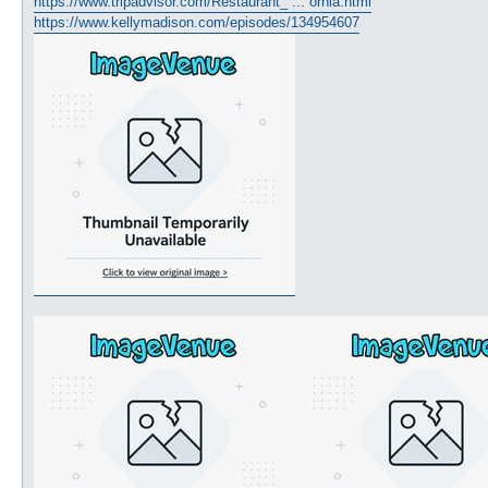
https://www.tripadvisor.com/Restaurant_ ... ornia.html
https://www.kellymadison.com/episodes/134954607