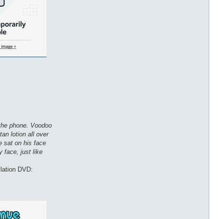
n the phone. Voodoo
n lotion all over
e sat on his face
face, just like
ilation DVD: