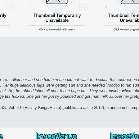
i. He called her and she told him she did not want to discuss the contract o
. Her huge delicious jugs were getting sun and she needed Voodoo to rub sunta
ract. So, he rubbed lotion all over those huge tits. They went inside, where sh
 tits fucked. She got her pussy pounded and got man milk all over her pretty 
S, Vol. 20” (Reality Kings/Pulse) (pubblicato aprile 2012), e anche nel comp