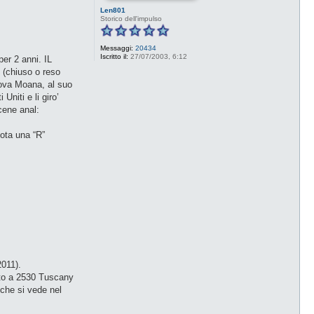
Len801
Storico dell'impulso
Messaggi:
20434
Iscritto il:
27/07/2003, 6:12
er 2 anni. IL
(chiuso o reso
uova Moana, al suo
niti e li giro’
cene anal:
nota una “R”
011).
uato a 2530 Tuscany
 che si vede nel