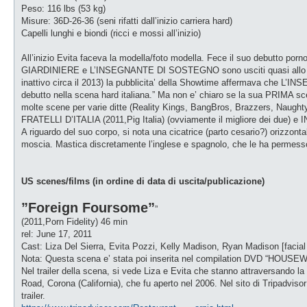
g
Peso: 116 lbs (53 kg)
i
o
Misure: 36D-26-36 (seni rifatti dall’inizio carriera hard)
Capelli lunghi e biondi (ricci e mossi all’inizio)
All’inizio Evita faceva la modella/foto modella. Fece il suo debutto po
GIARDINIERE e L’INSEGNANTE DI SOSTEGNO sono usciti quasi allo stess
inattivo circa il 2013) la pubblicita’ della Showtime affermava che L’
debutto nella scena hard italiana.” Ma non e’ chiaro se la sua PRIMA scena
molte scene per varie ditte (Reality Kings, BangBros, Brazzers, Naughty
FRATELLI D’ITALIA (2011,Pig Italia) (ovviamente il migliore dei due) 
A riguardo del suo corpo, si nota una cicatrice (parto cesario?) orizzonta
moscia. Mastica discretamente l’inglese e spagnolo, che le ha permesso 
US scenes/films (in ordine di data di uscita/publicazione)
”Foreign Foursome”
”
(2011,Porn Fidelity) 46 min
rel: June 17, 2011
Cast: Liza Del Sierra, Evita Pozzi, Kelly Madison, Ryan Madison [facial 
Nota: Questa scena e’ stata poi inserita nel compilation DVD “HOUSEW
Nel trailer della scena, si vede Liza e Evita che stanno attraversando la
Road, Corona (California), che fu aperto nel 2006. Nel sito di Tripadvisor
trailer.