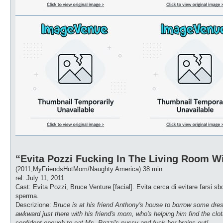
“Evita Pozzi Fucking In The Living Room Wi
(2011,MyFriendsHotMom/Naughty America) 38 min
rel: July 11, 2011
Cast: Evita Pozzi, Bruce Venture [facial]. Evita cerca di evitare farsi sb
sperma.
Descrizione:
Bruce is at his friend Anthony's house to borrow some dress
awkward just there with his friend's mom, who's helping him find the clot
confident enough to eat Ms. Pozzi's pussy and fuck her brains out!