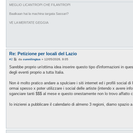
g
i
MEGLIO LICANTROPI CHE FILANTROPI
o
Baalkaan hai la machina targata Sassari?
VE LA MERITATE GEGGIA
Re: Petizione per locali del Lazio
M
#2
da
cunnilingtus
»
12/05/2026, 9:05
e
s
Sarebbe proprio un'ottima idea inserire questo tipo d'informazioni in ques
s
degli eventi proprio a tutta Italia.
a
g
g
Non è molto pratico andare a spulciare i siti internet ed i profili social di 
i
o
ormai spesso x poter utilizzare i social delle artiste (intendo x avere inf
sganciare tanti $$$ al mese e questo onestamente non lo trovo affatto c
Io inizierei a pubblicare il calendario di almeno 3 regioni, diamo spazio 