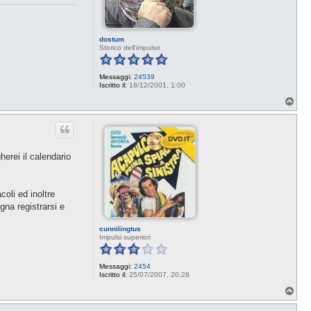
dostum
Storico dell'impulso
Messaggi:
24539
Iscritto il:
18/12/2001, 1:00
T
o
p
herei il calendario
coli ed inoltre
gna registrarsi e
cunnilingtus
Impulsi superiori
Messaggi:
2454
Iscritto il:
25/07/2007, 20:28
T
o
p