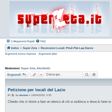
Collegamenti Rapidi
FAQ
Indice
Super Zeta
Recensioni Locali: Privè-Fkk-Lap Dance
Argomenti senza risposta
Argomenti attivi
Moderatori:
Super Zeta
,
AlexSmith
Cerca
Ricerca a
Rispondi
Petizione per locali del Lazio
M
#1
da
dostum
»
19/04/2026, 3:55
e
s
Chiedo che si ritorni a fare un elenco di chi si esibisce e dove,lo farei 
s
a
g