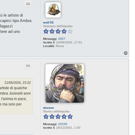
 le artiste di
capirci tipo Ambra
wolf.55
 Ragazzi
Veterano dell'impulso
stere ad uno
Messaggi:
2657
Iscritto il:
14/09/2003, 17:01
Località:
Roma
T
o
p
21/05/2026, 23:22
rtiste di qualche
mbra Jovinelli anni
 l'anima in pace,
le ma solo per
dostum
Storico dell'impulso
Messaggi:
24539
Iscritto il:
18/12/2001, 1:00