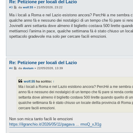
Re: Petizione per locali del Lazio
M
#3
da
wolf.55
»
21/05/2026, 23:22
e
s
Ma i locali a Roma e nel Lazio esistono ancora? PercHé a me sembra che n
s
qualche anno fà e nessuno dei nostalgici di un tempo che fù pare si ren
a
g
Jovinelli anni settanta dove almeno il biglietto costava 500 lirette quand
g
mettiamoci l'anima in pace, qualche settimana fà è stato chiuso un local
i
o
spettacolo gradevole ma solo per cercare facili emozioni.
Re: Petizione per locali del Lazio
M
#4
da
dostum
»
22/05/2026, 13:39
e
s
s
wolf.55
ha scritto:
↑
a
g
Ma i locali a Roma e nel Lazio esistono ancora? PercHé a me sembra che 
g
anno fà e nessuno dei nostalgici di un tempo che fù pare si renda conto
i
o
settanta dove almeno il biglietto costava 500 lirette quando quello di u
qualche settimana fà è stato chiuso un locale dellla provincia di Roma
cercare facili emozioni.
Non son mica tanto facili le emozioni
https://ilgranchio.it/2026/05/11/pagava ... rmoQ_xJl1g