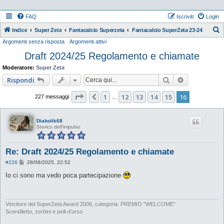
FAQ
Iscriviti
Login
Indice
Super Zeta
Fantacalcio Superzeta
Fantacalcio SuperZeta 23-24
Argomenti senza risposta
Argomenti attivi
e
Draft 2024/25 Regolamento e chiamate
r
c
Moderatore:
Super Zeta
a
Cerca
Ricerca ava
Rispondi
Pagina
16
di
16
1
12
13
14
15
16
Precedente
227 messaggi
…
Diabolik68
Storico dell'impulso
Re: Draft 2024/25 Regolamento e chiamate
M
#226
28/08/2025, 22:52
e
s
Io ci sono ma vedo poca partecipazione
s
a
g
g
i
Vincitore del SuperZeta Award 2006, categoria: PREMIO "WELCOME"
o
Scendiletto, zerbini e pelli d'orso