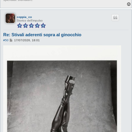
coppia_co
Storico dell'impulso
Re: Stivali aderenti sopra al ginocchio
M
#50
17/07/2026, 18:01
e
s
s
a
g
g
i
o