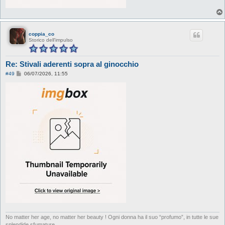
coppia_co
Storico dell'impulso
Re: Stivali aderenti sopra al ginocchio
M
#49
06/07/2026, 11:55
e
s
s
a
g
g
i
o
No matter her age, no matter her beauty ! Ogni donna ha il suo “profumo”, in tutte le sue
splendide sfumature.