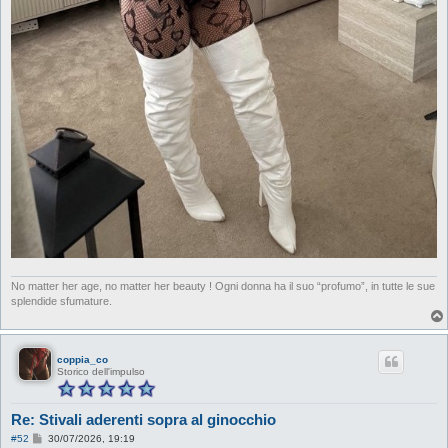
No matter her age, no matter her beauty ! Ogni donna ha il suo “profumo”, in tutte le sue
splendide sfumature.
coppia_co
Storico dell'impulso
Re: Stivali aderenti sopra al ginocchio
M
#52
30/07/2026, 19:19