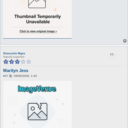
Giancarlo Nigro
Impulsi superiori
Marilyn Jess
M
#47
29/06/2026, 1:43
e
s
s
a
g
g
i
o