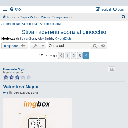
FAQ
Iscriviti
Login
Indice
Super Zeta
Private Trasgressioni
Argomenti senza risposta
Argomenti attivi
e
Stivali aderenti sopra al ginocchio
r
c
Moderatori:
Super Zeta
,
AlexSmith
,
KrystalClub
a
Cerca
Ricerca ava
Rispondi
1
2
3
4
Precedente
52 messaggi
Giancarlo Nigro
Impulsi superiori
Valentina Nappi
M
#46
26/06/2026, 12:45
e
s
s
a
g
g
i
o