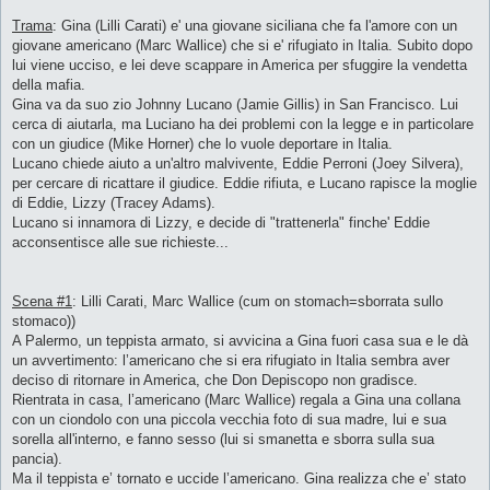
Trama
: Gina (Lilli Carati) e' una giovane siciliana che fa l'amore con un
giovane americano (Marc Wallice) che si e' rifugiato in Italia. Subito dopo
lui viene ucciso, e lei deve scappare in America per sfuggire la vendetta
della mafia.
Gina va da suo zio Johnny Lucano (Jamie Gillis) in San Francisco. Lui
cerca di aiutarla, ma Luciano ha dei problemi con la legge e in particolare
con un giudice (Mike Horner) che lo vuole deportare in Italia.
Lucano chiede aiuto a un'altro malvivente, Eddie Perroni (Joey Silvera),
per cercare di ricattare il giudice. Eddie rifiuta, e Lucano rapisce la moglie
di Eddie, Lizzy (Tracey Adams).
Lucano si innamora di Lizzy, e decide di "trattenerla" finche' Eddie
acconsentisce alle sue richieste...
Scena #1
: Lilli Carati, Marc Wallice (cum on stomach=sborrata sullo
stomaco))
A Palermo, un teppista armato, si avvicina a Gina fuori casa sua e le dà
un avvertimento: l’americano che si era rifugiato in Italia sembra aver
deciso di ritornare in America, che Don Depiscopo non gradisce.
Rientrata in casa, l’americano (Marc Wallice) regala a Gina una collana
con un ciondolo con una piccola vecchia foto di sua madre, lui e sua
sorella all'interno, e fanno sesso (lui si smanetta e sborra sulla sua
pancia).
Ma il teppista e’ tornato e uccide l’americano. Gina realizza che e’ stato