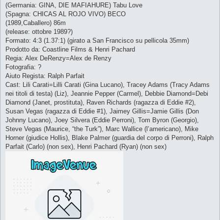
(Germania: GINA, DIE MAFIAHURE) Tabu Love
(Spagna: CHICAS AL ROJO VIVO) BECO
(1989,Caballero) 86m
(release: ottobre 1989?)
Formato: 4:3 (1.37:1) (girato a San Francisco su pellicola 35mm)
Prodotto da: Coastline Films & Henri Pachard
Regia: Alex DeRenzy=Alex de Renzy
Fotografia: ?
Aiuto Regista: Ralph Parfait
Cast: Lili Carati=Lilli Carati (Gina Lucano), Tracey Adams (Tracy Adams
nei titoli di testa) (Liz), Jeannie Pepper (Carmel), Debbie Diamond=Debi
Diamond (Janet, prostituta), Raven Richards (ragazza di Eddie #2),
Susan Vegas (ragazza di Eddie #1), Jaimey Gillis=Jamie Gillis (Don
Johnny Lucano), Joey Silvera (Eddie Perroni), Tom Byron (Georgio),
Steve Vegas (Maurice, “the Turk”), Marc Wallice (l’americano), Mike
Horner (giudice Hollis), Blake Palmer (guardia del corpo di Perroni), Ralph
Parfait (Carlo) (non sex), Henri Pachard (Ryan) (non sex)