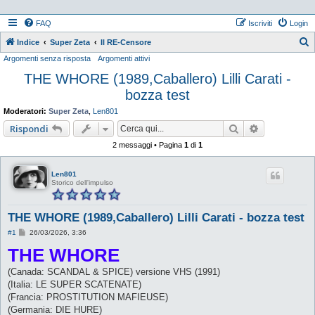
FAQ
Iscriviti
Login
Indice
Super Zeta
Il RE-Censore
Argomenti senza risposta
Argomenti attivi
e
THE WHORE (1989,Caballero) Lilli Carati -
r
bozza test
c
a
Moderatori:
Super Zeta
,
Len801
Cerca
Ricerca ava
Rispondi
2 messaggi • Pagina
1
di
1
Len801
Storico dell'impulso
THE WHORE (1989,Caballero) Lilli Carati - bozza test
M
#1
26/03/2026, 3:36
e
THE WHORE
s
s
a
(Canada: SCANDAL & SPICE) versione VHS (1991)
g
g
(Italia: LE SUPER SCATENATE)
i
(Francia: PROSTITUTION MAFIEUSE)
o
(Germania: DIE HURE)