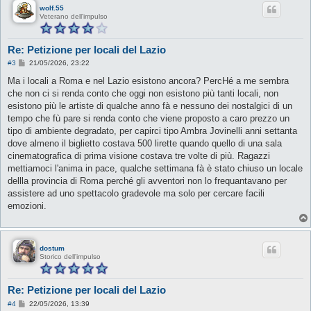
wolf.55
Veterano dell'impulso
Re: Petizione per locali del Lazio
M
#3
21/05/2026, 23:22
e
s
Ma i locali a Roma e nel Lazio esistono ancora? PercHé a me sembra
s
che non ci si renda conto che oggi non esistono più tanti locali, non
a
g
esistono più le artiste di qualche anno fà e nessuno dei nostalgici di un
g
tempo che fù pare si renda conto che viene proposto a caro prezzo un
i
o
tipo di ambiente degradato, per capirci tipo Ambra Jovinelli anni settanta
dove almeno il biglietto costava 500 lirette quando quello di una sala
cinematografica di prima visione costava tre volte di più. Ragazzi
mettiamoci l'anima in pace, qualche settimana fà è stato chiuso un locale
dellla provincia di Roma perché gli avventori non lo frequantavano per
assistere ad uno spettacolo gradevole ma solo per cercare facili
emozioni.
dostum
Storico dell'impulso
Re: Petizione per locali del Lazio
M
#4
22/05/2026, 13:39