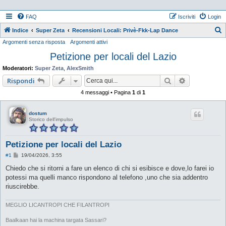
FAQ
Iscriviti
Login
Indice
Super Zeta
Recensioni Locali: Privè-Fkk-Lap Dance
Argomenti senza risposta
Argomenti attivi
e
Petizione per locali del Lazio
r
c
Moderatori:
Super Zeta
,
AlexSmith
a
Cerca
Ricerca ava
Rispondi
4 messaggi • Pagina
1
di
1
dostum
Storico dell'impulso
Petizione per locali del Lazio
M
#1
19/04/2026, 3:55
e
s
Chiedo che si ritorni a fare un elenco di chi si esibisce e dove,lo farei io
s
potessi ma quelli manco rispondono al telefono ,uno che sia addentro
a
g
riuscirebbe.
g
i
o
MEGLIO LICANTROPI CHE FILANTROPI
Baalkaan hai la machina targata Sassari?