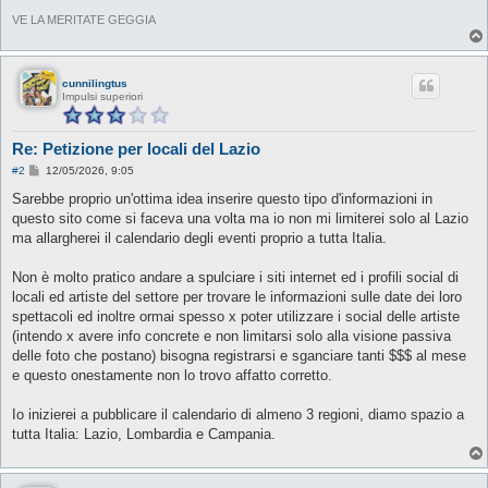
VE LA MERITATE GEGGIA
cunnilingtus
Impulsi superiori
Re: Petizione per locali del Lazio
M
#2
12/05/2026, 9:05
e
s
Sarebbe proprio un'ottima idea inserire questo tipo d'informazioni in
s
questo sito come si faceva una volta ma io non mi limiterei solo al Lazio
a
g
ma allargherei il calendario degli eventi proprio a tutta Italia.
g
i
o
Non è molto pratico andare a spulciare i siti internet ed i profili social di
locali ed artiste del settore per trovare le informazioni sulle date dei loro
spettacoli ed inoltre ormai spesso x poter utilizzare i social delle artiste
(intendo x avere info concrete e non limitarsi solo alla visione passiva
delle foto che postano) bisogna registrarsi e sganciare tanti $$$ al mese
e questo onestamente non lo trovo affatto corretto.
Io inizierei a pubblicare il calendario di almeno 3 regioni, diamo spazio a
tutta Italia: Lazio, Lombardia e Campania.