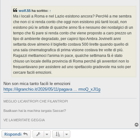
e
s
s
wolf.55
ha scritto:
↑
a
g
Ma i locali a Roma e nel Lazio esistono ancora? PercHé a me sembra
g
che non ci si renda conto che oggi non esistono più tanti locali, non
i
o
esistono più le artiste di qualche anno fà e nessuno dei nostalgici di un
tempo che fù pare si renda conto che viene proposto a caro prezzo un
tipo di ambiente degradato, per capirci tipo Ambra Jovinelli anni
settanta dove almeno il biglietto costava 500 lirette quando quello di
una sala cinematografica di prima visione costava tre volte di più.
Ragazzi mettiamoci l'anima in pace, qualche settimana fà è stato
chiuso un locale dellla provincia di Roma perché gli avventori non lo
frequantavano per assistere ad uno spettacolo gradevole ma solo per
cercare facili emozioni.
Non son mica tanto facili le emozioni
https://ilgranchio.it/2026/05/11/pagava ... rmoQ_xJl1g
MEGLIO LICANTROPI CHE FILANTROPI
Baalkaan hai la machina targata Sassari?
VE LA MERITATE GEGGIA
Rispondi